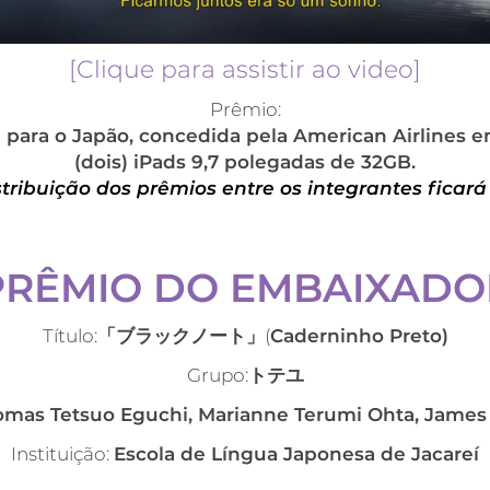
[Clique para assistir ao video]
Prêmio:
a para o Japão, concedida pela American Airlines 
(dois) iPads 9,7 polegadas de 32GB.
stribuição dos prêmios entre os integrantes ficará 
PRÊMIO DO EMBAIXADO
Título:
「ブラックノート」
(
Caderninho Preto)
Grupo:
トテユ
omas Tetsuo Eguchi, Marianne Terumi Ohta, James 
Instituição:
Escola de Língua Japonesa de Jacareí