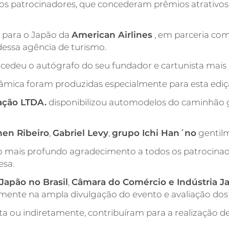
os patrocinadores, que concederam prêmios atrativos.
 para o Japão da
American Airlines
, em parceria co
essa agência de turismo.
cedeu o autógrafo do seu fundador e cartunista mais 
râmica foram produzidas especialmente para esta ediç
ação LTDA.
disponibilizou automodelos do caminhão g
hen Ribeiro
,
Gabriel Levy
,
grupo Ichi Han´no
gentil
o mais profundo agradecimento a todos os patrocinad
esa.
Japão no Brasil
,
Câmara do Comércio e Indústria Ja
ente na ampla divulgação do evento e avaliação dos 
ta ou indiretamente, contribuíram para a realização d