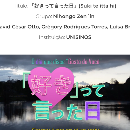
Título:
「好きって言った日」(
Suki te itta hi)
Grupo:
Nihongo Zen´in
avid César Otto, Grégory Rodrigues Torres, Luísa B
Instituição:
UNISINOS