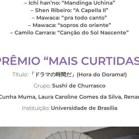
– Ichi han’no: “Mandinga Uchina”
– Shen Ribeiro: “A Capella II”
– Mawaca: “pra todo canto”
– Mawaca: “sopros do oriente”
– Camilo Carrara: “Canção do Sol Nascente”
PRÊMIO “MAIS CURTIDAS
Título:
「
ドラマの時間だ
」(
Hora do Dorama!)
Grupo:
Sushi de Churrasco
Cunha Muma, Laura Caroline Gomes da Silva, Ren
Instituição:
Universidade de Brasília