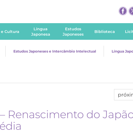
Língua
Estudos
 e Cultura
Biblioteca
Lic
Japonesa
Japoneses
Estudos Japoneses e Intercâmbio Intelectual
Língua Jap
próx
 – Renascimento do Japão
édia