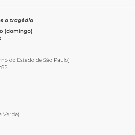
s a tragédia
ço (domingo)
s
rno do Estado de São Paulo)
282
a Verde)