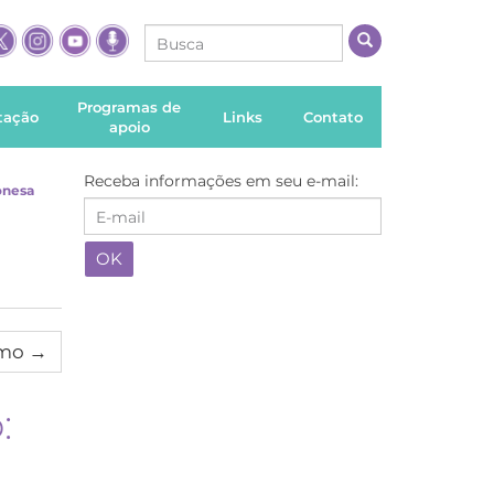
Programas de
itação
Links
Contato
apoio
Receba informações em seu e-mail:
onesa
imo
→
: