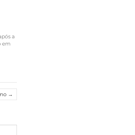
após a
ão em
imo
→