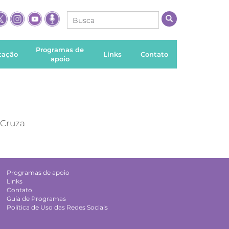
Programas de
itação
Links
Contato
apoio
 Cruza
Programas de apoio
Links
Contato
Guia de Programas
Política de Uso das Redes Sociais