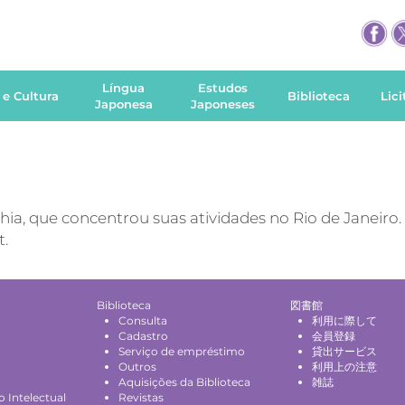
Língua
Estudos
 e Cultura
Biblioteca
Lic
Japonesa
Japoneses
ahia, que concentrou suas atividades no Rio de Janeiro.
t.
Biblioteca
図書館
Consulta
利用に際して
Cadastro
会員登録
Serviço de empréstimo
貸出サービス
Outros
利用上の注意
Aquisições da Biblioteca
雑誌
 Intelectual
Revistas