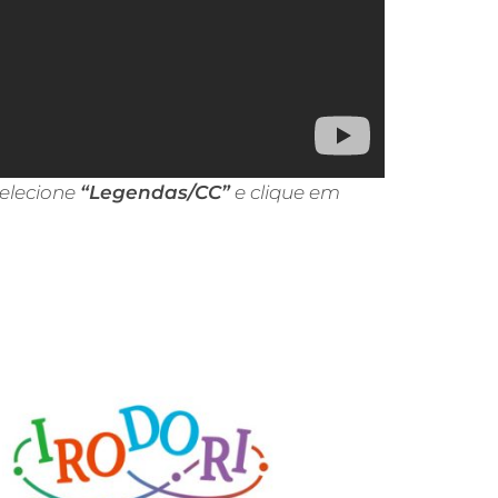
elecione
“Legendas/CC”
e clique em