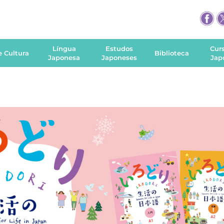
Língua
Estudos
Cur
e Cultura
Biblioteca
Japonesa
Japoneses
Jap