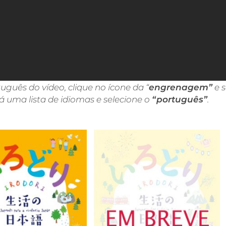
guês do vídeo, clique no ícone da “
engrenagem”
e s
á uma lista de idiomas e selecione o
“português”
.