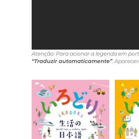
Atenção: Para acionar a legenda em portu
“Traduzir automaticamente”
. Aparecer