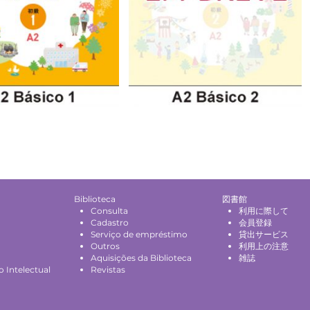
Biblioteca
図書館
Consulta
利用に際して
Cadastro
会員登録
Serviço de empréstimo
貸出サービス
Outros
利用上の注意
Aquisições da Biblioteca
雑誌
 Intelectual
Revistas