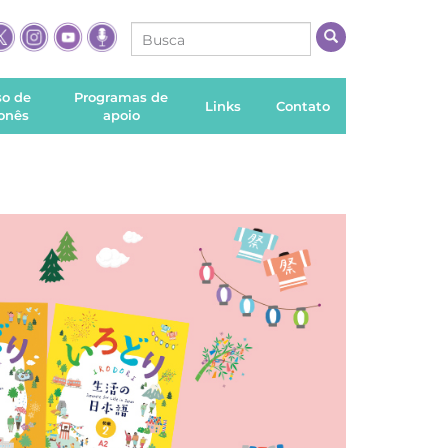
so de
Programas de
Links
Contato
onês
apoio