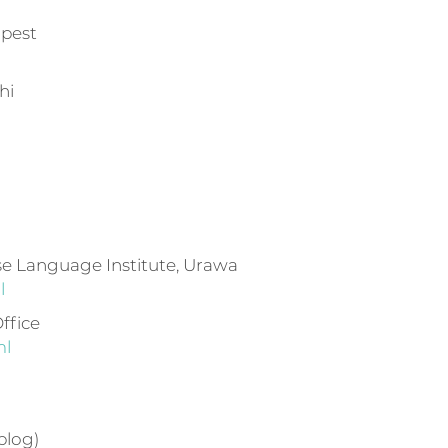
apest
hi
e Language Institute, Urawa
l
ffice
ml
blog)