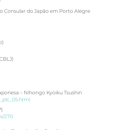
/
ório Consular do Japão em Porto Alegre
o)
(CBLJ)
japonesa – Nihongo Kyoiku Tsushin
e_plc_05.html
P)
es/270