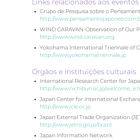
Links relacionados aos evento
Grupo de Pesquisa sobre o Pensamen
http://www.pensamentojapones.com.b
WIND CARAVAN-Observation of Our Pl
http://www.wind-caravan.org
Yokohama International Triennale of 
http://www.yokohamatriennale.jp
Órgãos e instituições culturais
International Research Center for Jap
http://www.nichibun.ac.jp/welcome_e.
Japan Center for International Exchan
http://www.jcie.or.jp
Japan External Trade Organization (J
http://www.jetro.go.jp/brazil
Japan Information Network