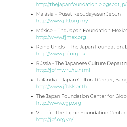
http://thejapanfoundation.blogspot.jp/
Malásia – Pusat Kebudayasan Jepun
http://www.jfkl.org.my
México – The Japan Foundation Mexico
http://www.fjmex.org
Reino Unido – The Japan Foundation,
http://www.jpf.org.uk
Rússia - The Japanese Culture Departme
http://jpfmw.ru/ru.html
Tailândia – Japan Cultural Center, Ba
http://www.jfbkk.or.th
The Japan Foundation Center for Glob
http://www.cgp.org
Vietnã - The Japan Foundation Center 
http://jpf.org.vn/