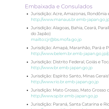
Embaixada e Consulados
Jurisdição: Acre, Amazonas, Rondônia
http://www.manaus.br.emb-japan.go.
Jurisdição: Alagoas, Bahia, Ceará, Pa
do Japão)
mailto:cjr@bs.mofa.go.jp
Jurisdição: Amapá, Maranhão, Pará e 
http://www.belem.br.emb-japan.go.jp/p
Jurisdição: Distrito Federal, Goiás e T
http://www.br.emb-japan.go.jp
Jurisdição: Espírito Santo, Minas Gerai
http://www.rio.br.emb-japan.go.jp
Jurisdição: Mato Grosso, Mato Grosso 
http://www.sp.br.emb-japan.go.jp
Jurisdição: Paraná, Santa Catarina e R