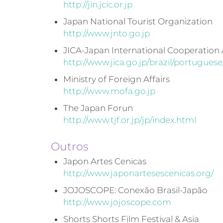
http://jin.jcic.or.jp
Japan National Tourist Organization
http://www.jnto.go.jp
JICA-Japan International Cooperation
http://www.jica.go.jp/brazil/portuguese/
Ministry of Foreign Affairs
http://www.mofa.go.jp
The Japan Forun
http://www.tjf.or.jp/jp/index.html
Outros
Japon Artes Cenicas
http://www.japonartesescenicas.org/
JOJOSCOPE: Conexão Brasil-Japão
http://www.jojoscope.com
Shorts Shorts Film Festival & Asia