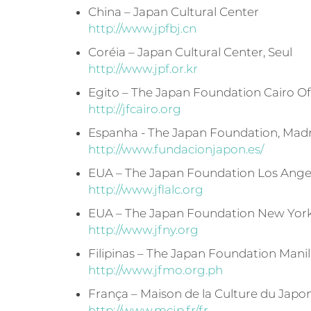
China – Japan Cultural Center
http://www.jpfbj.cn
Coréia – Japan Cultural Center, Seul
http://www.jpf.or.kr
Egito – The Japan Foundation Cairo Of
http://jfcairo.org
Espanha - The Japan Foundation, Mad
http://www.fundacionjapon.es/
EUA – The Japan Foundation Los Angel
http://www.jflalc.org
EUA – The Japan Foundation New York
http://www.jfny.org
Filipinas – The Japan Foundation Manil
http://www.jfmo.org.ph
França – Maison de la Culture du Japon
http://www.mcjp.fr/fr