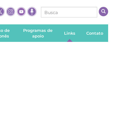
so de
Programas de
Links
Contato
onês
apoio