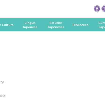
Língua
Estudos
Cur
e Cultura
Biblioteca
Japonesa
Japoneses
Jap
ney
nto