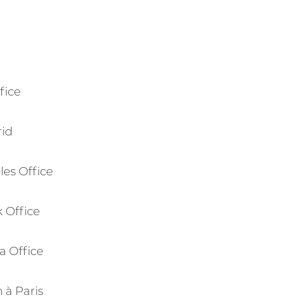
fice
rid
es Office
 Office
a Office
 à Paris