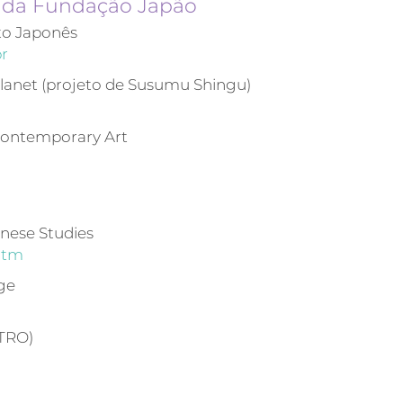
s da Fundação Japão
to Japonês
r
anet (projeto de Susumu Shingu)
Contemporary Art
anese Studies
htm
ge
ETRO)