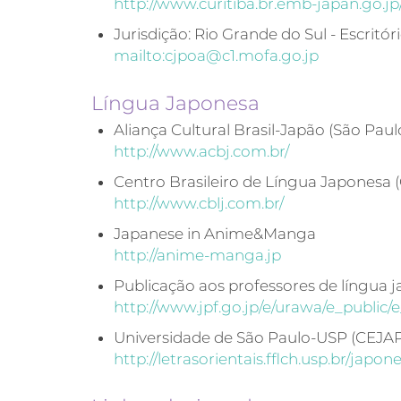
http://www.curitiba.br.emb-japan.go.jp
Jurisdição: Rio Grande do Sul - Escrit
mailto:cjpoa@c1.mofa.go.jp
Língua Japonesa
Aliança Cultural Brasil-Japão (São Paul
http://www.acbj.com.br/
Centro Brasileiro de Língua Japonesa 
http://www.cblj.com.br/
Japanese in Anime&Manga
http://anime-manga.jp
Publicação aos professores de língua 
http://www.jpf.go.jp/e/urawa/e_public/
Universidade de São Paulo-USP (CEJA
http://letrasorientais.fflch.usp.br/japon