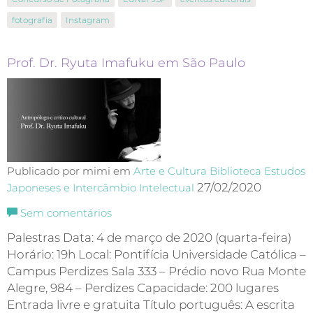
fotografia
Instagram
Prof. Dr. Ryuta Imafuku em São Paulo
Publicado por mimi em
Arte e Cultura
Biblioteca
Estudos
27/02/2020
Japoneses e Intercâmbio Intelectual
Sem comentários
Palestras Data: 4 de março de 2020 (quarta-feira)
Horário: 19h Local: Pontifícia Universidade Católica –
Campus Perdizes Sala 333 – Prédio novo Rua Monte
Alegre, 984 – Perdizes Capacidade: 200 lugares
Entrada livre e gratuita Título português: A escrita