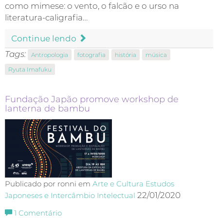
como mimese: o vento, o falcão e o urso na
literatura-caligrafia…
Continue lendo
Tags:
Antropologia
fotografia
história
música
Ryuta Imafuku
Fundação Japão promove workshop de
lanterna de bambu
Publicado por ronni em
Arte e Cultura
Estudos
22/01/2020
Japoneses e Intercâmbio Intelectual
1
Comentário