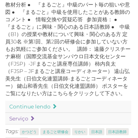
教材分析 ● 『まるごと』中級のパート毎の狙いや意
図 ● 『まるごと』中級を使用したことがある教師の
コメント ● 情報交換や質疑応答 参加資格： ●
『まるごと』に興味・関心のある日本語教師 ● 中級
（B1）の授業や教材について興味・関心のある方 定
員30名 ※第1回、第2回の研修会に参加していない方
もお気軽にご参加ください。 講師： 遠藤クリスチー
ナ麻樹（国際交流基金サンパウロ日本文化センター
（FJSP）-JFまるごと講座専任講師） 柿内良太
（FJSP – JFまるごと講座コーディネーター） 遠山弘
美先生（日伯文化連盟講師-まるごとコーディネータ
ー） 鍵山和香先生（日伯文化連盟講師） ポスターを
ご覧になりたい方はこちらをクリックして下さい。
Continue lendo
Serviço
Tags:
かつどう
まるごと研修会
りかい
日本語
日本語教師