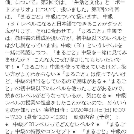
価」について、第2回では、「生活と文化」と「ポー
トフォリオ」について、扱いました。第3回の今回
は、『まるごと』中級について扱います。 中級
（B1）レベルになると日本語でできることがグッと
広がります。それに合わせて、『まるごと』中級で
は、教科書の構成や扱い方が、初中級以下のレベルと
は少し異なっています。中級（B1）というレベルを
一緒に確認しつつ、『まるごと』中級を一緒に見てみ
ませんか？ こんな人にぜひ参加してもらいたいで
す！ ●『まるごと』中級を使って教えているけど、扱
い方がよくわからない ●『まるごと』は使ってないけ
ど、中級の担当をしているので興味がある ●『まるご
と』の初中級以下のレベルを使ったことがあるので、
続きのレベルがどうなっているか、気になる ● 中級
レベルの授業や担当をしたことがないので、どういう
ものか知りたい 実施日時： 2020年3月1日(日) 10:00
～17:30（昼食12:30～13:30） 研修内容（予定）：
● 中級／B1レベルってどんなレベル？ ● 『まるご
と』中級の特徴やコンセプト ● 『まるごと』中級の