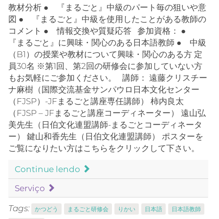
教材分析 ● 『まるごと』中級のパート毎の狙いや意
図 ● 『まるごと』中級を使用したことがある教師の
コメント ● 情報交換や質疑応答 参加資格： ●
『まるごと』に興味・関心のある日本語教師 ● 中級
（B1）の授業や教材について興味・関心のある方 定
員30名 ※第1回、第2回の研修会に参加していない方
もお気軽にご参加ください。 講師： 遠藤クリスチー
ナ麻樹（国際交流基金サンパウロ日本文化センター
（FJSP）-JFまるごと講座専任講師） 柿内良太
（FJSP – JFまるごと講座コーディネーター） 遠山弘
美先生（日伯文化連盟講師-まるごとコーディネータ
ー） 鍵山和香先生（日伯文化連盟講師） ポスターを
ご覧になりたい方はこちらをクリックして下さい。
Continue lendo
Serviço
Tags:
かつどう
まるごと研修会
りかい
日本語
日本語教師