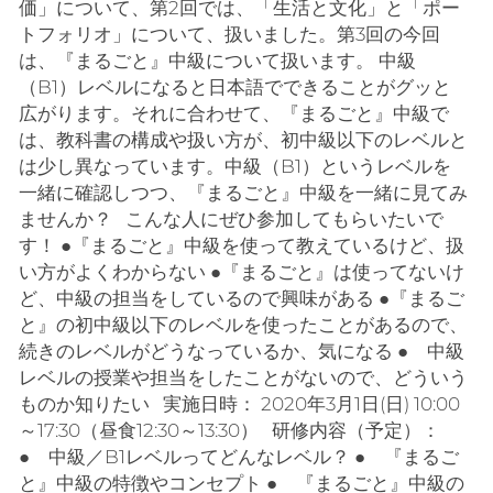
価」について、第2回では、「生活と文化」と「ポー
トフォリオ」について、扱いました。第3回の今回
は、『まるごと』中級について扱います。 中級
（B1）レベルになると日本語でできることがグッと
広がります。それに合わせて、『まるごと』中級で
は、教科書の構成や扱い方が、初中級以下のレベルと
は少し異なっています。中級（B1）というレベルを
一緒に確認しつつ、『まるごと』中級を一緒に見てみ
ませんか？ こんな人にぜひ参加してもらいたいで
す！ ●『まるごと』中級を使って教えているけど、扱
い方がよくわからない ●『まるごと』は使ってないけ
ど、中級の担当をしているので興味がある ●『まるご
と』の初中級以下のレベルを使ったことがあるので、
続きのレベルがどうなっているか、気になる ● 中級
レベルの授業や担当をしたことがないので、どういう
ものか知りたい 実施日時： 2020年3月1日(日) 10:00
～17:30（昼食12:30～13:30） 研修内容（予定）：
● 中級／B1レベルってどんなレベル？ ● 『まるご
と』中級の特徴やコンセプト ● 『まるごと』中級の