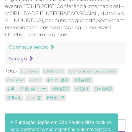
evento “EJHIB 2019” (Conferência Internacional –
MOBILIDADE E INTEGRAÇÃO SOCIAL, HUMANA
E LINGUÍSTICA), por autores que estão/estiveram
envolvidos no ensino dessa língua, no Brasil.
Objetiva-se com isso, que…
Continue lendo
Serviço
Tags:
Biblioteca
EJHIB 2019
Ensino de Língua Japonesa
exposição
Poster
ポスター展示
中澤英利子
吉川・一甲真由美エジナ
大野渚美子
小原美果
日本語教育
横溝みえ
片山 恵
牧野圭二郎
Receba informações em seu e-mail:
A Fundação Japão em São Paulo utiliza cookies
para aprimorar a sua experiência de navegação.