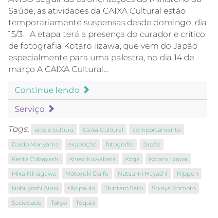
Saúde, as atividades da CAIXA Cultural estão
temporariamente suspensas desde domingo, dia
15/3. A etapa terá a presença do curador e crítico
de fotografia Kotaro Iizawa, que vem do Japão
especialmente para uma palestra, no dia 14 de
março A CAIXA Cultural…
Continue lendo
Serviço
Tags:
arte e cultura
Caixa Cultural
comportamento
Daido Moriyama
exposição
fotografia
Japão
Kenta Cobayashi
Kineo Kuwabara
Koga
Kotaro Iizawa
Mika Ninagawa
Motoyuki Daifu
Natsumi Hayashi
Nippon
Nobuyoshi Araki
são paulo
Shintaro Sato
Shinya Arimoto
Sociedade
Tokyo
Tóquio