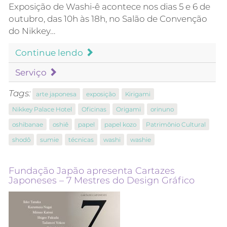
Exposição de Washi-ê acontece nos dias 5 e 6 de
outubro, das 10h às 18h, no Salão de Convenção
do Nikkey…
Continue lendo
Serviço
Tags:
arte japonesa
exposição
Kirigami
Nikkey Palace Hotel
Oficinas
Origami
orinuno
oshibanae
oshiê
papel
papel kozo
Patrimônio Cultural
shodô
sumie
técnicas
washi
washie
Fundação Japão apresenta Cartazes
Japoneses – 7 Mestres do Design Gráfico