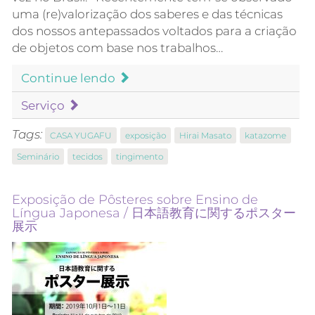
uma (re)valorização dos saberes e das técnicas
dos nossos antepassados voltados para a criação
de objetos com base nos trabalhos…
Continue lendo
Serviço
Tags:
CASA YUGAFU
exposição
Hirai Masato
katazome
Seminário
tecidos
tingimento
Exposição de Pôsteres sobre Ensino de
Língua Japonesa / 日本語教育に関するポスター
展示