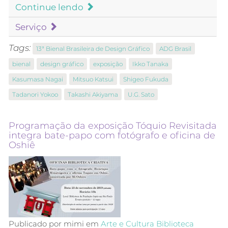
Continue lendo
Serviço
Tags:
13ª Bienal Brasileira de Design Gráfico
ADG Brasil
bienal
design gráfico
exposição
Ikko Tanaka
Kasumasa Nagai
Mitsuo Katsui
Shigeo Fukuda
Tadanori Yokoo
Takashi Akiyama
U.G. Sato
Programação da exposição Tóquio Revisitada
integra bate-papo com fotógrafo e oficina de
Oshiê
Publicado por mimi em
Arte e Cultura
Biblioteca