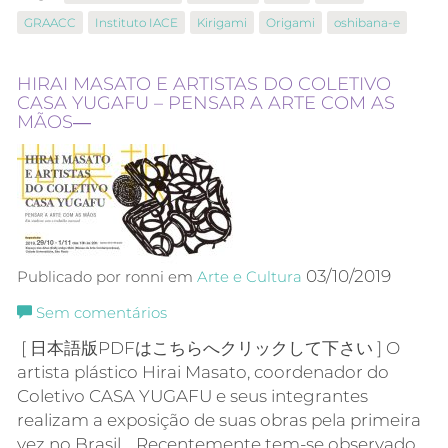
GRAACC
Instituto IACE
Kirigami
Origami
oshibana-e
HIRAI MASATO E ARTISTAS DO COLETIVO
CASA YUGAFU – PENSAR A ARTE COM AS
MÃOS―
03/10/2019
Publicado por ronni em
Arte e Cultura
Sem comentários
[ 日本語版PDFはこちらへクリックして下さい ] O
artista plástico Hirai Masato, coordenador do
Coletivo CASA YUGAFU e seus integrantes
realizam a exposição de suas obras pela primeira
vez no Brasil. Recentemente tem-se observado