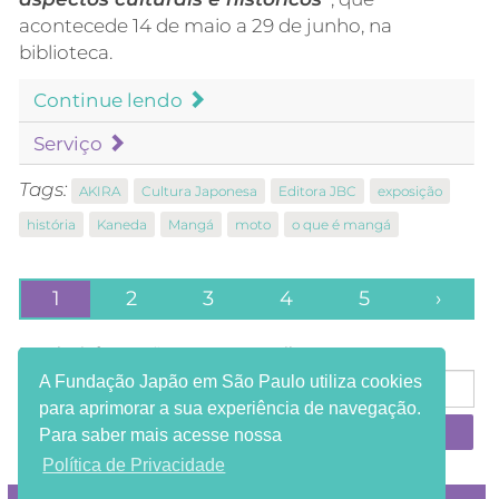
acontecede 14 de maio a 29 de junho, na
biblioteca.
Continue lendo
Serviço
Tags:
AKIRA
Cultura Japonesa
Editora JBC
exposição
história
Kaneda
Mangá
moto
o que é mangá
1
2
3
4
5
›
Receba informações em seu e-mail:
A Fundação Japão em São Paulo utiliza cookies
para aprimorar a sua experiência de navegação.
Para saber mais acesse nossa
Política de Privacidade