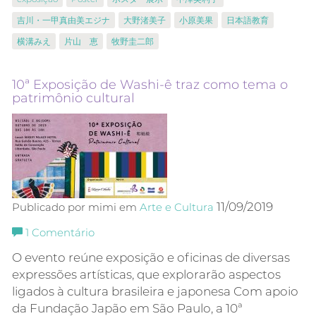
吉川・一甲真由美エジナ
大野渚美子
小原美果
日本語教育
横溝みえ
片山 恵
牧野圭二郎
10ª Exposição de Washi-ê traz como tema o
patrimônio cultural
11/09/2019
Publicado por mimi em
Arte e Cultura
1
Comentário
O evento reúne exposição e oficinas de diversas
expressões artísticas, que explorarão aspectos
ligados à cultura brasileira e japonesa Com apoio
da Fundação Japão em São Paulo, a 10ª