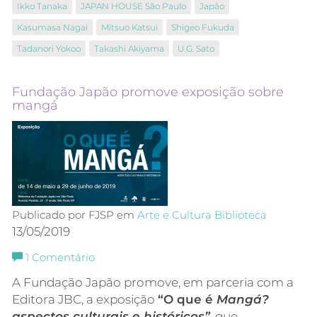
Ikko Tanaka
JAPAN HOUSE São Paulo
Japão
Kasumasa Nagai
Mitsuo Katsui
Shigeo Fukuda
Tadanori Yokoo
Takashi Akiyama
U.G. Sato
Fundação Japão promove exposição sobre
mangá
Publicado por FJSP em
Arte e Cultura
Biblioteca
13/05/2019
1
Comentário
A Fundação Japão promove, em parceria com a
Editora JBC, a exposição
“O que é
Mangá?
aspectos culturais e históricos”
, que