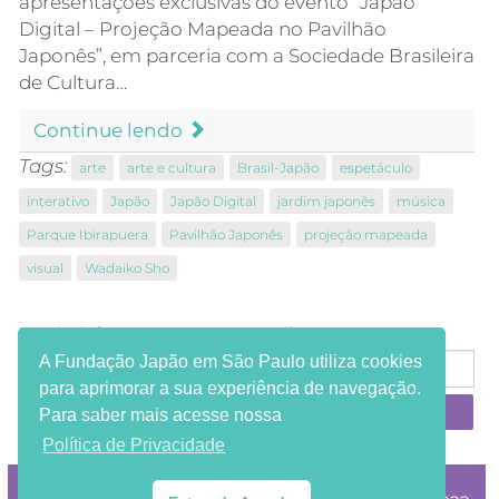
apresentações exclusivas do evento “Japão
Digital – Projeção Mapeada no Pavilhão
Japonês”, em parceria com a Sociedade Brasileira
de Cultura…
Continue lendo
Tags:
arte
arte e cultura
Brasil-Japão
espetáculo
interativo
Japão
Japão Digital
jardim japonês
música
Parque Ibirapuera
Pavilhão Japonês
projeção mapeada
visual
Wadaiko Sho
Receba informações em seu e-mail:
A Fundação Japão em São Paulo utiliza cookies
para aprimorar a sua experiência de navegação.
Para saber mais acesse nossa
Política de Privacidade