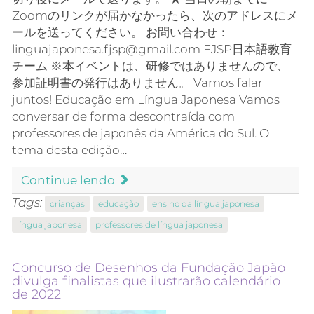
Zoomのリンクが届かなかったら、次のアドレスにメ
ールを送ってください。 お問い合わせ：
linguajaponesa.fjsp@gmail.com FJSP日本語教育
チーム ※本イベントは、研修ではありませんので、
参加証明書の発行はありません。 Vamos falar
juntos! Educação em Língua Japonesa Vamos
conversar de forma descontraída com
professores de japonês da América do Sul. O
tema desta edição…
Continue lendo
Tags:
crianças
educação
ensino da língua japonesa
língua japonesa
professores de língua japonesa
Concurso de Desenhos da Fundação Japão
divulga finalistas que ilustrarão calendário
de 2022