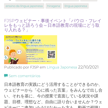
ensino da língua japonesa
hiragana
língua japonesa
FJSPウェビナー・事後イベント「パウロ・フレイ
レをもっと語ろう会～日本語教育の現場にどう取
り入れる？」
22/10/2021
Publicado por FJSP em
Língua Japonesa
Sem comentários
日本語教育の実践にどう活用することができるのか、
ウェビナーから「心に残った言葉」をみんなで出し合
い、それを基に、今の授業で直面している状況や課
題、目標
、
理想など、自由に語り合いませんか？ウェ
ビナーにご参加いただけなかった方も、動画で視聴し