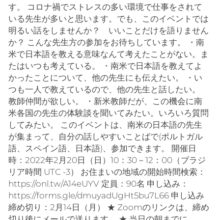
す。 コロナ禍でストレスの多い環境で仕事をされて
いる先生が多いと思います。でも、このイベントでは
明るい話をしませんか？ いいことだけを語りません
か？ こんな先生方の参加をお待ちしています。 ・南
米で日本語を教える意味なんて考えたことがない。ま
たはいつも考えている。 ・南米で日本語を教えてよ
かったことについて、他の先生にも伝えたい。 ・い
つも一人で教えているので、他の先生と話したい。
教師仲間が欲しい。 ・新米教師だが、この機会に南
米各国の先生の体験談を聞いてみたい。いろいろ質問
してみたい。 このイベントは、南米の日本語の先生
が集まって、自分の話しやすいことばで(ポルトガル
語、スペイン語、日本語)、参加できます。 開催日
時：2022年2月20日（日）10：30－12：00（ブラジ
リア時間 UTC -3） お住まいの地域の開始時間検索：
https://onl.tw/A14eUYV 定員：90名 申し込み：
https://forms.gle/dmuyadUgHt5bu7L66 申し込み
締め切り：2月14日（月） ★ Zoomのリンクは、締め
切り後にメールで送ります。 ★ 当日の朝までに