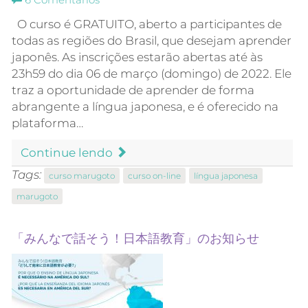
6
Comentários
O curso é GRATUITO, aberto a participantes de
todas as regiões do Brasil, que desejam aprender
japonês. As inscrições estarão abertas até às
23h59 do dia 06 de março (domingo) de 2022. Ele
traz a oportunidade de aprender de forma
abrangente a língua japonesa, e é oferecido na
plataforma…
Continue lendo
Tags:
curso marugoto
curso on-line
língua japonesa
marugoto
「みんなで話そう！日本語教育」のお知らせ