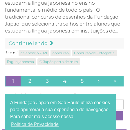
estudam a língua japonesa no ensino
fundamental e médio de todo o país O
tradicional concurso de desenhos da Fundação
Japão, que seleciona trabalhos entre alunos que
estudam a língua japonesa em instituições de…
Continue lendo
Tags:
calendário 2021
concurso
Concurso de Fotografia
língua japonesa
O Japão perto de mim
1
2
3
4
5
›
»
Receba informações em seu e-mail:
A Fundação Japão em São Paulo utiliza cookies
para aprimorar a sua experiência de navegação.
Para saber mais acesse nossa
Política de Privacidade