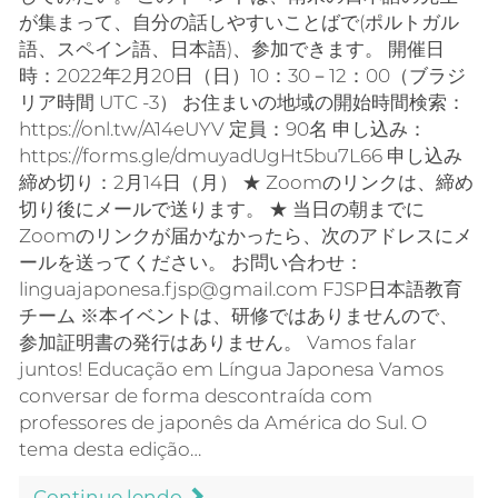
が集まって、自分の話しやすいことばで(ポルトガル
語、スペイン語、日本語)、参加できます。 開催日
時：2022年2月20日（日）10：30－12：00（ブラジ
リア時間 UTC -3） お住まいの地域の開始時間検索：
https://onl.tw/A14eUYV 定員：90名 申し込み：
https://forms.gle/dmuyadUgHt5bu7L66 申し込み
締め切り：2月14日（月） ★ Zoomのリンクは、締め
切り後にメールで送ります。 ★ 当日の朝までに
Zoomのリンクが届かなかったら、次のアドレスにメ
ールを送ってください。 お問い合わせ：
linguajaponesa.fjsp@gmail.com FJSP日本語教育
チーム ※本イベントは、研修ではありませんので、
参加証明書の発行はありません。 Vamos falar
juntos! Educação em Língua Japonesa Vamos
conversar de forma descontraída com
professores de japonês da América do Sul. O
tema desta edição…
Continue lendo