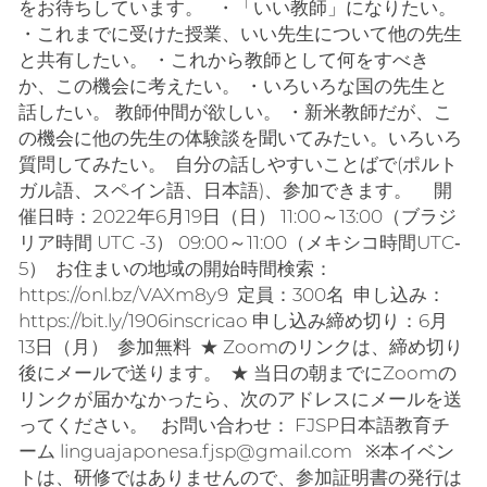
をお待ちしています。 ・「いい教師」になりたい。
・これまでに受けた授業、いい先生について他の先生
と共有したい。 ・これから教師として何をすべき
か、この機会に考えたい。 ・いろいろな国の先生と
話したい。 教師仲間が欲しい。 ・新米教師だが、こ
の機会に他の先生の体験談を聞いてみたい。いろいろ
質問してみたい。 自分の話しやすいことばで(ポルト
ガル語、スペイン語、日本語)、参加できます。 開
催日時：2022年6月19日（日） 11:00～13:00（ブラジ
リア時間 UTC -3） 09:00～11:00（メキシコ時間UTC‐
5） お住まいの地域の開始時間検索：
https://onl.bz/VAXm8y9 定員：300名 申し込み：
https://bit.ly/1906inscricao 申し込み締め切り：6月
13日（月） 参加無料 ★ Zoomのリンクは、締め切り
後にメールで送ります。 ★ 当日の朝までにZoomの
リンクが届かなかったら、次のアドレスにメールを送
ってください。 お問い合わせ： FJSP日本語教育チ
ーム linguajaponesa.fjsp@gmail.com ※本イベン
トは、研修ではありませんので、参加証明書の発行は