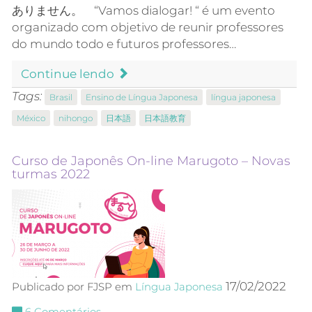
ありません。 “Vamos dialogar! “ é um evento
organizado com objetivo de reunir professores
do mundo todo e futuros professores…
Continue lendo
Tags:
Brasil
Ensino de Língua Japonesa
língua japonesa
México
nihongo
日本語
日本語教育
Curso de Japonês On-line Marugoto – Novas
turmas 2022
17/02/2022
Publicado por FJSP em
Língua Japonesa