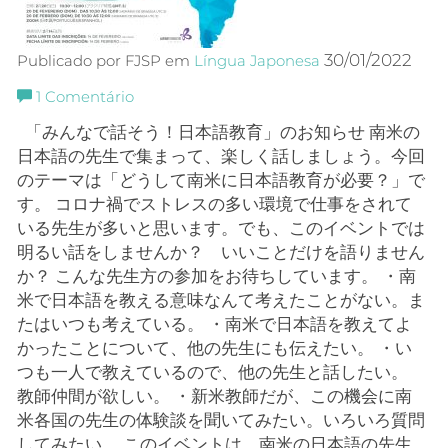
30/01/2022
Publicado por FJSP em
Língua Japonesa
1
Comentário
「みんなで話そう！日本語教育」のお知らせ 南米の
日本語の先生で集まって、楽しく話しましょう。今回
のテーマは「どうして南米に日本語教育が必要？」で
す。 コロナ禍でストレスの多い環境で仕事をされて
いる先生が多いと思います。でも、このイベントでは
明るい話をしませんか？ いいことだけを語りません
か？ こんな先生方の参加をお待ちしています。 ・南
米で日本語を教える意味なんて考えたことがない。ま
たはいつも考えている。 ・南米で日本語を教えてよ
かったことについて、他の先生にも伝えたい。 ・い
つも一人で教えているので、他の先生と話したい。
教師仲間が欲しい。 ・新米教師だが、この機会に南
米各国の先生の体験談を聞いてみたい。いろいろ質問
してみたい。 このイベントは、南米の日本語の先生