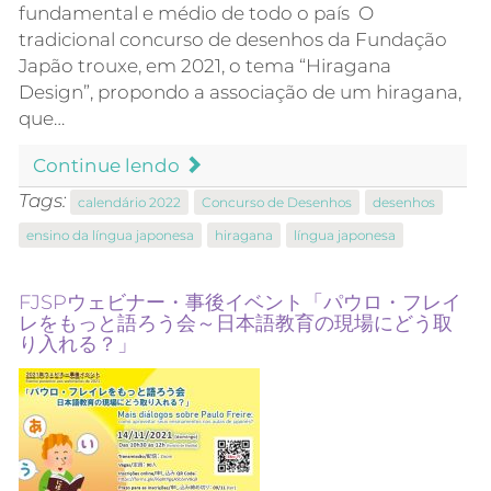
fundamental e médio de todo o país O
tradicional concurso de desenhos da Fundação
Japão trouxe, em 2021, o tema “Hiragana
Design”, propondo a associação de um hiragana,
que…
Continue lendo
Tags:
calendário 2022
Concurso de Desenhos
desenhos
ensino da língua japonesa
hiragana
língua japonesa
FJSPウェビナー・事後イベント「パウロ・フレイ
レをもっと語ろう会～日本語教育の現場にどう取
り入れる？」