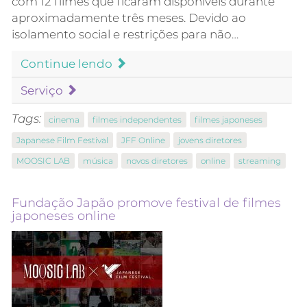
com 12 filmes que ficaram disponíveis durante
aproximadamente três meses. Devido ao
isolamento social e restrições para não…
Continue lendo
Serviço
Tags:
cinema
filmes independentes
filmes japoneses
Japanese Film Festival
JFF Online
jovens diretores
MOOSIC LAB
música
novos diretores
online
streaming
Fundação Japão promove festival de filmes
japoneses online