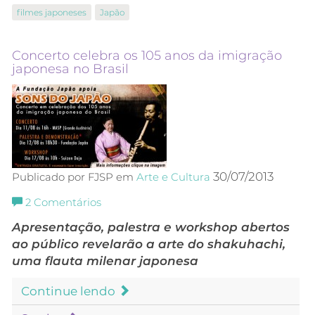
filmes japoneses
Japão
Concerto celebra os 105 anos da imigração
japonesa no Brasil
30/07/2013
Publicado por FJSP em
Arte e Cultura
2
Comentários
Apresentação, palestra e workshop abertos
ao público revelarão a arte do shakuhachi,
uma flauta milenar japonesa
Continue lendo