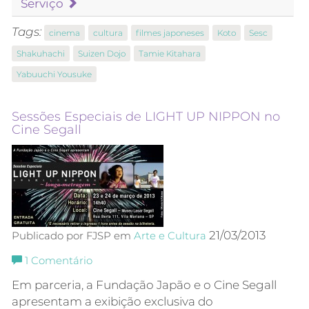
Serviço
Tags:
cinema
cultura
filmes japoneses
Koto
Sesc
Shakuhachi
Suizen Dojo
Tamie Kitahara
Yabuuchi Yousuke
Sessões Especiais de LIGHT UP NIPPON no
Cine Segall
21/03/2013
Publicado por FJSP em
Arte e Cultura
1
Comentário
Em parceria, a Fundação Japão e o Cine Segall
apresentam a exibição exclusiva do