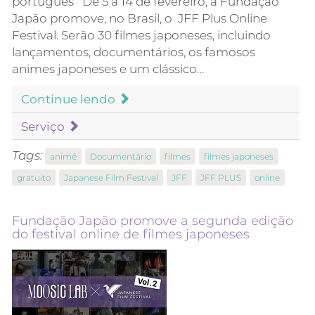
português De 5 a 14 de fevereiro, a Fundação
Japão promove, no Brasil, o JFF Plus Online
Festival. Serão 30 filmes japoneses, incluindo
lançamentos, documentários, os famosos
animes japoneses e um clássico…
Continue lendo
Serviço
Tags:
animê
Documentário
filmes
filmes japoneses
gratuito
Japanese Film Festival
JFF
JFF PLUS
online
Fundação Japão promove a segunda edição
do festival online de filmes japoneses