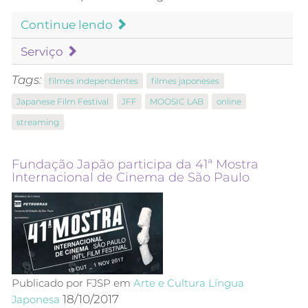
Continue lendo
Serviço
Tags:
filmes independentes
filmes japoneses
Japanese Film Festival
JFF
MOOSIC LAB
online
streaming
Fundação Japão participa da 41ª Mostra
Internacional de Cinema de São Paulo
Publicado por FJSP em
Arte e Cultura
Língua
18/10/2017
Japonesa