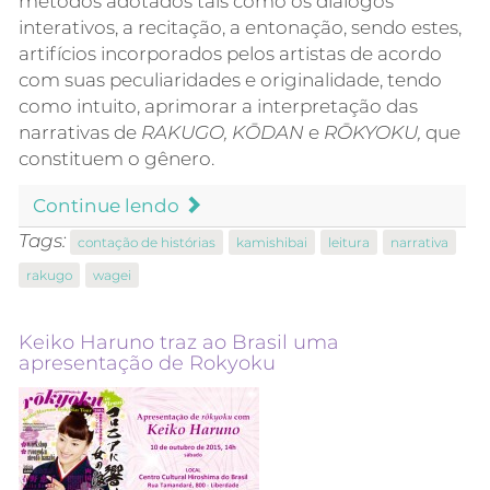
métodos adotados tais como os diálogos
interativos, a recitação, a entonação, sendo estes,
artifícios incorporados pelos artistas de acordo
com suas peculiaridades e originalidade, tendo
como intuito, aprimorar a interpretação das
narrativas de
RAKUGO, KŌDAN
e
RŌKYOKU,
que
constituem o gênero.
Continue lendo
Tags:
contação de histórias
kamishibai
leitura
narrativa
rakugo
wagei
Keiko Haruno traz ao Brasil uma
apresentação de Rokyoku