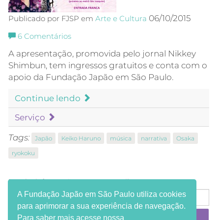
06/10/2015
Publicado por FJSP em
Arte e Cultura
6
Comentários
A apresentação, promovida pelo jornal Nikkey
Shimbun, tem ingressos gratuitos e conta com o
apoio da Fundação Japão em São Paulo.
Continue lendo
Serviço
Tags:
Japão
Keiko Haruno
música
narrativa
Osaka
ryokoku
Receba informações em seu e-mail:
A Fundação Japão em São Paulo utiliza cookies
para aprimorar a sua experiência de navegação.
Para saber mais acesse nossa