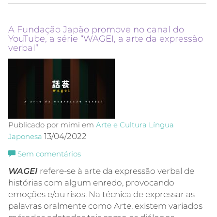
A Fundação Japão promove no canal do
YouTube, a série “WAGEI, a arte da expressão
verbal”
Publicado por mimi em
Arte e Cultura
Língua
13/04/2022
Japonesa
Sem comentários
WAGEI
refere-se à arte da expressão verbal de
histórias com algum enredo, provocando
emoções e/ou risos. Na técnica de expressar as
palavras oralmente como Arte, existem variados