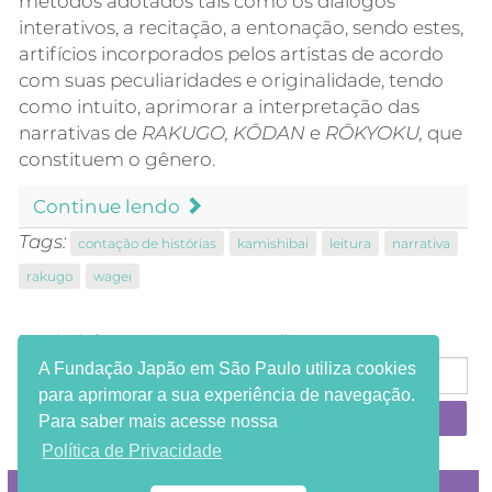
métodos adotados tais como os diálogos
interativos, a recitação, a entonação, sendo estes,
artifícios incorporados pelos artistas de acordo
com suas peculiaridades e originalidade, tendo
como intuito, aprimorar a interpretação das
narrativas de
RAKUGO, KŌDAN
e
RŌKYOKU,
que
constituem o gênero.
Continue lendo
Tags:
contação de histórias
kamishibai
leitura
narrativa
rakugo
wagei
Receba informações em seu e-mail:
A Fundação Japão em São Paulo utiliza cookies
para aprimorar a sua experiência de navegação.
Para saber mais acesse nossa
Política de Privacidade