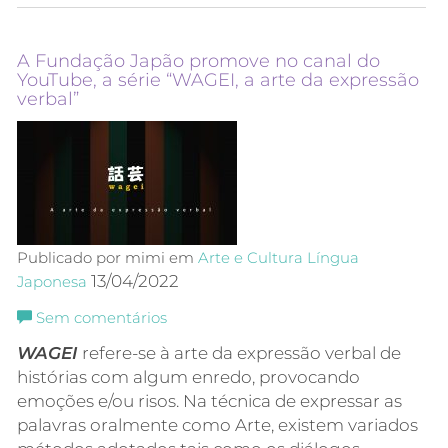
A Fundação Japão promove no canal do
YouTube, a série “WAGEI, a arte da expressão
verbal”
Publicado por mimi em
Arte e Cultura
Língua
13/04/2022
Japonesa
Sem comentários
WAGEI
refere-se à arte da expressão verbal de
histórias com algum enredo, provocando
emoções e/ou risos. Na técnica de expressar as
palavras oralmente como Arte, existem variados