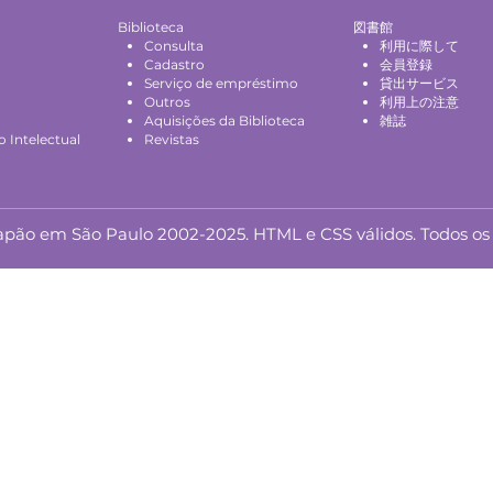
Biblioteca
図書館
Consulta
利用に際して
Cadastro
会員登録
Serviço de empréstimo
貸出サービス
Outros
利用上の注意
Aquisições da Biblioteca
雑誌
 Intelectual
Revistas
ão em São Paulo 2002-2025. HTML e CSS válidos. Todos os d