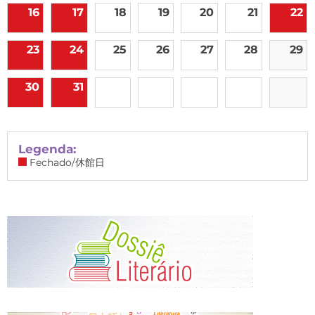
16
17
18
19
20
21
22
23
24
25
26
27
28
29
30
31
Legenda:
Fechado/休館日