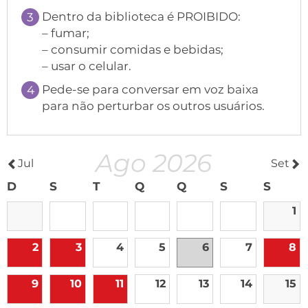
Dentro da biblioteca é PROIBIDO:
– fumar;
– consumir comidas e bebidas;
– usar o celular.
Pede-se para conversar em voz baixa
para não perturbar os outros usuários.
Ago 2026
Jul
Set
D
S
T
Q
Q
S
S
1
2
3
4
5
6
7
8
9
10
11
12
13
14
15