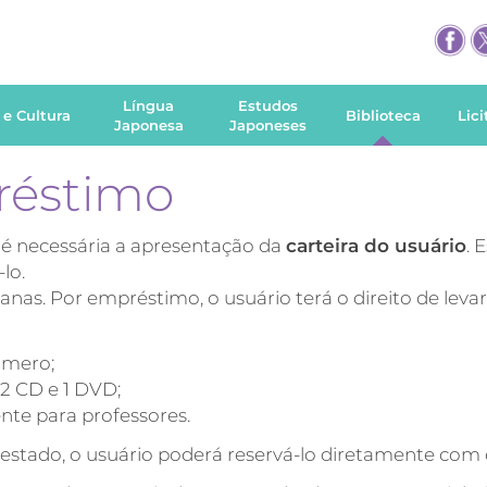
Língua
Estudos
 e Cultura
Biblioteca
Lic
Japonesa
Japoneses
réstimo
 é necessária a apresentação da
carteira do usuário
. 
lo.
as. Por empréstimo, o usuário terá o direito de levar 
úmero;
: 2 CD e 1 DVD;
ente para professores.
estado, o usuário poderá reservá-lo diretamente com o