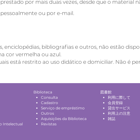
prestado por mais duas vezes, desde que o material nã
, pessoalmente ou por e-mail.
, enciclopédias, bibliografias e outros, não estão disp
na cor vermelha ou azul.
is está restrito ao uso didático e domiciliar. Não é 
Biblioteca
図書館
Consulta
利用に際して
Cadastro
会員登録
Serviço de empréstimo
貸出サービス
Outros
利用上の注意
Aquisições da Biblioteca
雑誌
 Intelectual
Revistas