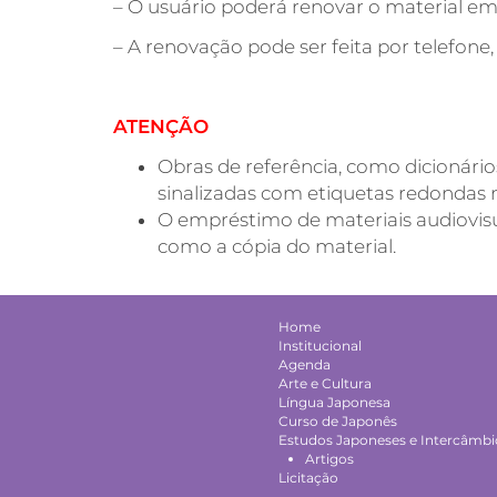
– O usuário poderá renovar o material em
– A renovação pode ser feita por telefone
ATENÇÃO
Obras de referência, como dicionários
sinalizadas com etiquetas redondas 
O empréstimo de materiais audiovisua
como a cópia do material.
Home
Institucional
Agenda
Arte e Cultura
Língua Japonesa
Curso de Japonês
Estudos Japoneses e Intercâmbio
Artigos
Licitação