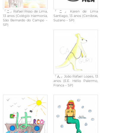
「こ」Rafael Risso de Lima,
「こ」Karen de Lima
13 anos (Colégio Harmonia,
Santiago, 13 anos (Cenibras,
São Bernardo do Campo –
Suzano – SP)
SP)
「ん」João Rafael Lopes, 13
anos (E.E. Hélio Palermo,
Franca – SP)