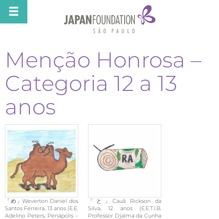
Menção Honrosa –
Categoria 12 a 13
anos
「め」Weverton Daniel dos
「と」Cauã Rickson da
Santos Ferreira, 13 anos (E.E.
Silva, 12 anos (E.E.T.I.B.
Adelino Peters, Penápolis –
Professor Djalma da Cunha