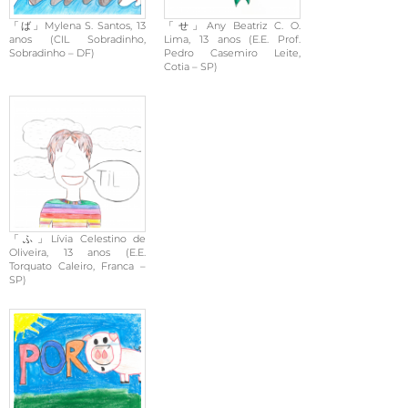
「ば」Mylena S. Santos, 13
「せ」Any Beatriz C. O.
anos (CIL Sobradinho,
Lima, 13 anos (E.E. Prof.
Sobradinho – DF)
Pedro Casemiro Leite,
Cotia – SP)
「ふ」Lívia Celestino de
Oliveira, 13 anos (E.E.
Torquato Caleiro, Franca –
SP)