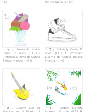
SP)
Batista, Manaus – AM)
「そ」Fernanda Matos
「て」Gabrielly Costa, 12
Carro, 12 anos (E.E.T.I.B.
anos (E.E.T.I.B. Professor
Professor Djalma da Cunha
Djalma da Cunha Batista,
Batista, Manaus – AM)
Manaus – AM)
「ぎ」Gustavo Luis do
「い」Isadora Moreira
Nascimento da Silveira, 12
Marinho, 12 anos (E.E.T.I.B.