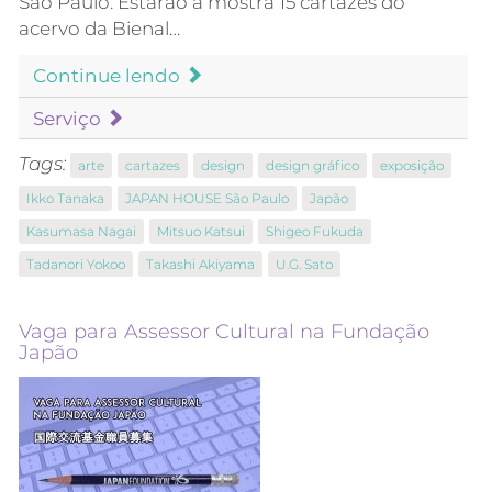
São Paulo. Estarão à mostra 15 cartazes do
acervo da Bienal…
Continue lendo
Serviço
Tags:
arte
cartazes
design
design gráfico
exposição
Ikko Tanaka
JAPAN HOUSE São Paulo
Japão
Kasumasa Nagai
Mitsuo Katsui
Shigeo Fukuda
Tadanori Yokoo
Takashi Akiyama
U.G. Sato
Vaga para Assessor Cultural na Fundação
Japão