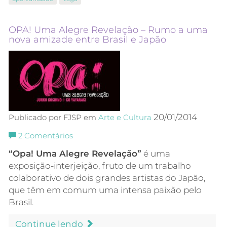
OPA! Uma Alegre Revelação – Rumo a uma
nova amizade entre Brasil e Japão
20/01/2014
Publicado por FJSP em
Arte e Cultura
2
Comentários
“Opa! Uma Alegre Revelação”
é uma
exposição-interjeição, fruto de um trabalho
colaborativo de dois grandes artistas do Japão,
que têm em comum uma intensa paixão pelo
Brasil.
Continue lendo