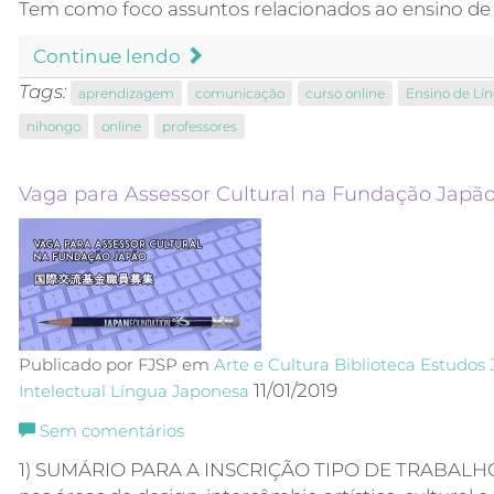
Tem como foco assuntos relacionados ao ensino de
Continue lendo
Tags:
aprendizagem
comunicação
curso online
Ensino de Lí
nihongo
online
professores
Vaga para Assessor Cultural na Fundação Japã
Publicado por FJSP em
Arte e Cultura
Biblioteca
Estudos 
11/01/2019
Intelectual
Língua Japonesa
Sem comentários
1) SUMÁRIO PARA A INSCRIÇÃO TIPO DE TRABALHO S