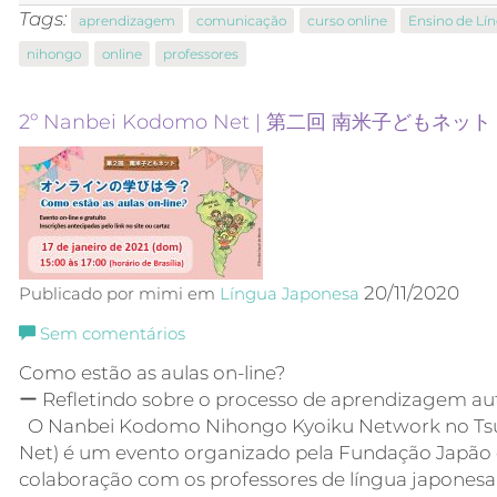
Tags:
aprendizagem
comunicação
curso online
Ensino de Lí
nihongo
online
professores
2º Nanbei Kodomo Net | 第二回 南米子どもネット
20/11/2020
Publicado por mimi em
Língua Japonesa
Sem comentários
Como estão as aulas on-line?
ー Refletindo sobre o processo de aprendizagem a
O Nanbei Kodomo Nihongo Kyoiku Network no Ts
Net) é um evento organizado pela Fundação Japão
colaboração com os professores de língua japonesa