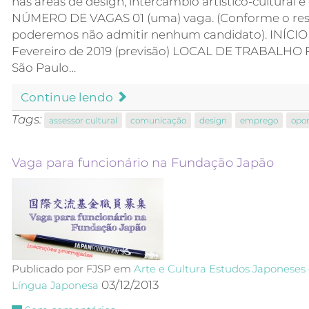
nas áreas de design, intercâmbio artístico-cultural 
NÚMERO DE VAGAS 01 (uma) vaga. (Conforme o resu
poderemos não admitir nenhum candidato). INÍ
Fevereiro de 2019 (previsão) LOCAL DE TRABALHO
São Paulo…
Continue lendo
Tags:
assessor cultural
comunicação
design
emprego
opo
Vaga para funcionário na Fundação Japão
Publicado por FJSP em
Arte e Cultura
Estudos Japoneses 
03/12/2013
Língua Japonesa