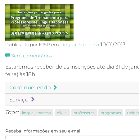
10/01/2013
Publicado por FJSP em
Língua Japonesa
Sem comentários
Estaremos recebendo as inscrições até dia 31 de jane
feira) às 18h
Continue lendo
Serviço
Tags:
língua japonesa
nikkei
professores
programas
trein
Receba informações em seu e-mail: