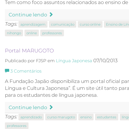
Tem como foco assuntos relacionados ao ensino de
Continue lendo
Tags:
aprendizagem
comunicação
curso online
Ensino de Lí
nihongo
online
professores
Portal MARUGOTO
07/10/2013
Publicado por FJSP em
Língua Japonesa
3
Comentários
A Fundação Japão disponibiliza um portal oficial pa
Língua e Cultura Japonesa”. É um site útil tanto pa
para os estudantes de língua japonesa.
Continue lendo
Tags:
aprendizado
curso marugoto
ensino
estudantes
líng
professores