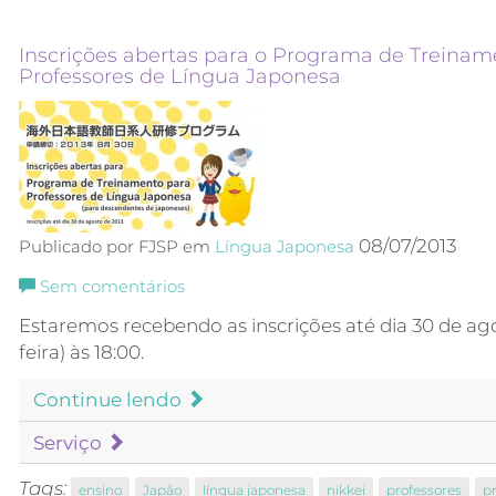
Inscrições abertas para o Programa de Treinam
Professores de Língua Japonesa
08/07/2013
Publicado por FJSP em
Língua Japonesa
Sem comentários
Estaremos recebendo as inscrições até dia 30 de ago
feira) às 18:00.
Continue lendo
Serviço
Tags:
ensino
Japão
língua japonesa
nikkei
professores
p