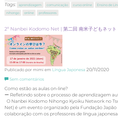
Tags:
aprendizagem
comunicação
curso online
Ensino de Lí
nihongo
online
professores
2º Nanbei Kodomo Net | 第二回 南米子どもネット
20/11/2020
Publicado por mimi em
Língua Japonesa
Sem comentários
Como estão as aulas on-line?
ー Refletindo sobre o processo de aprendizagem a
O Nanbei Kodomo Nihongo Kyoiku Network no Ts
Net) é um evento organizado pela Fundação Japão
colaboração com os professores de língua japonesa