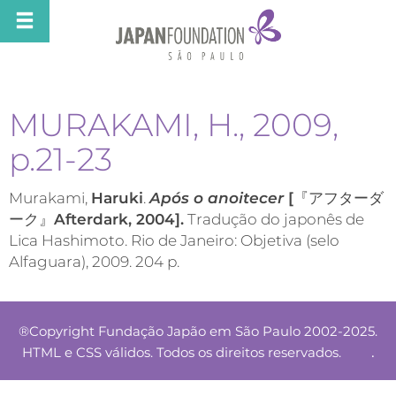
MURAKAMI, H., 2009,
p.21-23
Murakami,
Haruki
.
Após o anoitecer
[
『アフターダ
ーク』
Afterdark, 2004].
Tradução do japonês de
Lica Hashimoto. Rio de Janeiro: Objetiva (selo
Alfaguara), 2009. 204 p.
®Copyright Fundação Japão em São Paulo 2002-2025.
.
HTML e CSS válidos. Todos os direitos reservados.