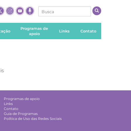
Programas de
itação
Links
Contato
apoio
is
Programas de apoio
Links
Contato
Guia de Programas
Política de Uso das Redes Sociais