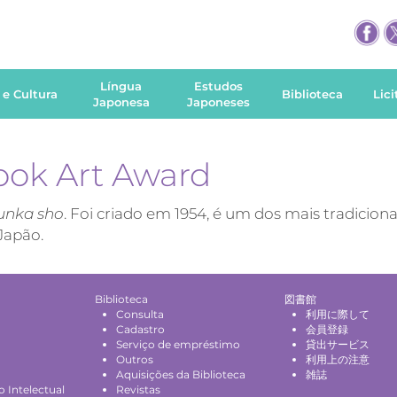
Língua
Estudos
 e Cultura
Biblioteca
Lic
Japonesa
Japoneses
Book Art Award
unka sho
. Foi criado em 1954, é um dos mais tradiciona
 Japão.
Biblioteca
図書館
Consulta
利用に際して
Cadastro
会員登録
Serviço de empréstimo
貸出サービス
Outros
利用上の注意
Aquisições da Biblioteca
雑誌
 Intelectual
Revistas