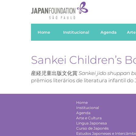
Home
Institucional
Agenda
Arte
Sankei Children’s 
産経児童出版文化賞
Sankei jido shuppan b
prêmios literários de literatura infantil do
Home
Institucional
Agenda
Arte e Cultura
Língua Japonesa
Curso de Japonês
Estudos Japoneses e Intercâmbio