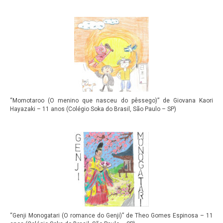
“Momotaroo (O menino que nasceu do pêssego)” de Giovana Kaori
Hayazaki – 11 anos (Colégio Soka do Brasil, São Paulo – SP)
“Genji Monogatari (O romance do Genji)” de Theo Gomes Espinosa – 11