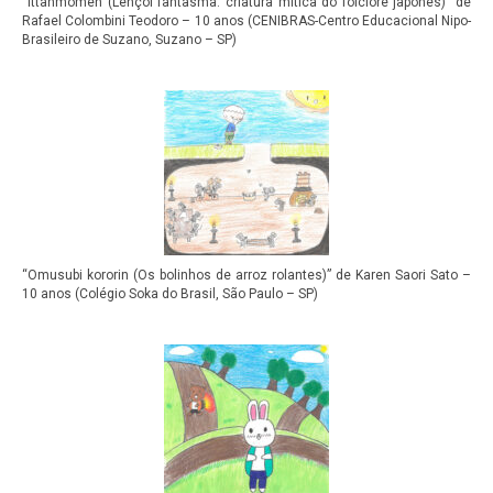
“Ittanmomen (Lençol fantasma: criatura mítica do folclore japonês)” de
Rafael Colombini Teodoro – 10 anos (CENIBRAS-Centro Educacional Nipo-
Brasileiro de Suzano, Suzano – SP)
“Omusubi kororin (Os bolinhos de arroz rolantes)” de Karen Saori Sato –
10 anos (Colégio Soka do Brasil, São Paulo – SP)