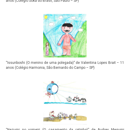
anos (Colégio Soka do Brasil, São Paulo – SP)
“Issunboshi (O menino de uma polegada)” de Valentina Lopes Brait – 11
anos (Colégio Harmonia, São Bernardo do Campo – SP)
“Nezumi no yomeiri (O casamento da ratinha)” de Audrey Megumi