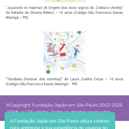
“Jyuunishi no hajimari (A Origem dos doze signos do Zodíaco chinês)”
de Rafaela de Oliveira Ribeiro – 10 anos (Colégio São Francisco Xavier,
Maringá – PR)
“Tanabata (Festival das estrelas)” de Laura Coelho Cezar – 10 anos
(Colégio São Francisco Xavier, Maringá – PR)
®Copyright Fundação Japão em São Paulo 2002-2025.
.
HTML e CSS válidos. Todos os direitos reservados.
A Fundação Japão em São Paulo utiliza cookies
para aprimorar a sua experiência de navegação.