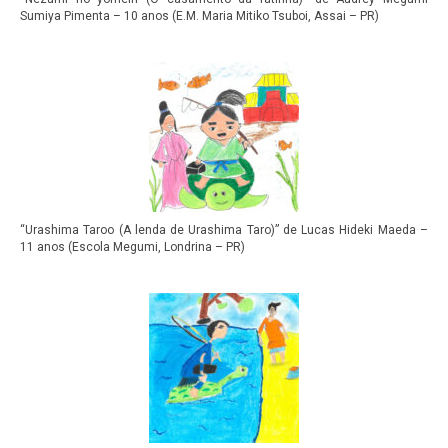
Sumiya Pimenta – 10 anos (E.M. Maria Mitiko Tsuboi, Assai – PR)
“Urashima Taroo (A lenda de Urashima Taro)” de Lucas Hideki Maeda –
11 anos (Escola Megumi, Londrina – PR)