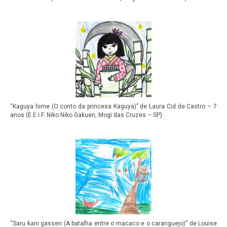
“Kaguya hime (O conto da princesa Kaguya)” de Laura Cid de Castro – 7
anos (E.E.I.F. Niko Niko Gakuen, Mogi das Cruzes – SP)
“Saru kani gassen (A batalha entre o macaco e o caranguejo)” de Louise