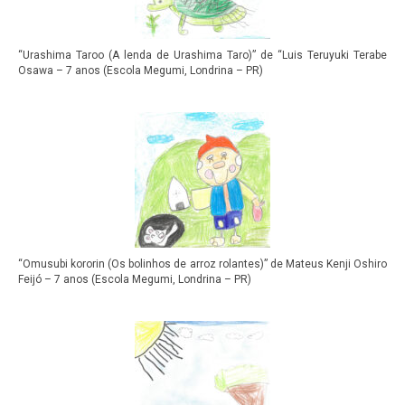
“Urashima Taroo (A lenda de Urashima Taro)” de “Luis Teruyuki Terabe
Osawa – 7 anos (Escola Megumi, Londrina – PR)
“Omusubi kororin (Os bolinhos de arroz rolantes)” de Mateus Kenji Oshiro
Feijó – 7 anos (Escola Megumi, Londrina – PR)