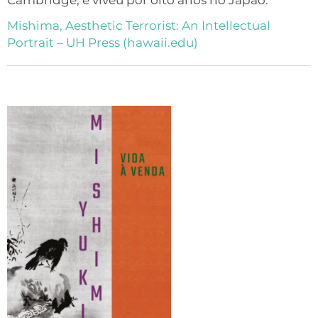
Cambridge, e viveu por oito anos no Japão.
Mishima, Aesthetic Terrorist: An Intellectual
Portrait – UH Press (hawaii.edu)