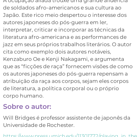
A ocupação aliada trouxe uma grande afluência
de soldados afro-americanos e sua cultura ao
Japão. Este rico meio despertou o interesse dos
autores japoneses do pós-guerra em ler,
interpretar, criticar e incorporar as técnicas da
literatura afro-americana e as performances de
jazz em seus próprios trabalhos literários. O autor
cita como exemplo dois autores notáveis,
Kenzaburo Oe e Kenji Nakagami, e argumenta
que as “ficções de raça” fornecem visões de como
os autores japoneses do pós-guerra repensam a
atribuição da raça aos corpos, sejam eles corpos
de literatura, a política corporal ou o próprio
corpo humano.
Sobre o autor:
Will Bridges é professor assistente de japonês da
Universidade de Rochester.
https://www.press.umich.edu/11301772/playing_in_t