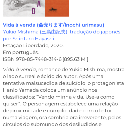
Vida à venda (命売ります/Inochi urimasu)
Yukio Mishima (三島由紀夫); tradução do japonês
por Shintaro Hayashi.
Estação Liberdade, 2020.
Em português.
ISBN 978-85-7448-314-6 [895.63 Mi]
Vida à venda
, romance de Yukio Mishima, mostra
o lado surreal e ácido do autor. Após uma
tentativa malsucedida de suicídio, o protagonista
Hanio Yamada coloca um anúncio nos
classificados: “Vendo minha vida. Use-a como
quiser”. O personagem estabelece uma relação
de proximidade e cumplicidade com o leitor
numa viagem, ora sombria ora irreverente, pelos
círculos do submundo dos desiludidos e