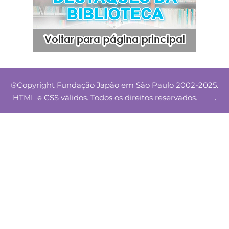
®Copyright Fundação Japão em São Paulo 2002-2025.
.
HTML e CSS válidos. Todos os direitos reservados.