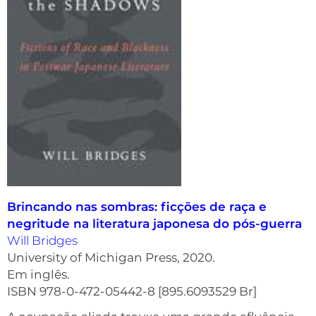
Brincando nas sombras: ficções de raça e
negritude na literatura japonesa do pós-guerra
Will Bridges
University of Michigan Press, 2020.
Em inglês.
ISBN 978-0-472-05442-8 [895.6093529 Br]