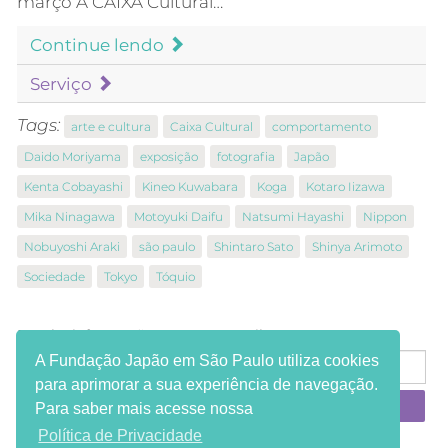
março A CAIXA Cultural…
Continue lendo
Serviço
Tags:
arte e cultura
Caixa Cultural
comportamento
Daido Moriyama
exposição
fotografia
Japão
Kenta Cobayashi
Kineo Kuwabara
Koga
Kotaro Iizawa
Mika Ninagawa
Motoyuki Daifu
Natsumi Hayashi
Nippon
Nobuyoshi Araki
são paulo
Shintaro Sato
Shinya Arimoto
Sociedade
Tokyo
Tóquio
Receba informações em seu e-mail:
A Fundação Japão em São Paulo utiliza cookies
para aprimorar a sua experiência de navegação.
Para saber mais acesse nossa
Política de Privacidade