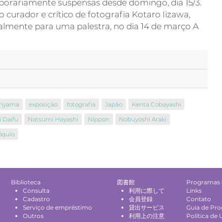
porariamente suspensas desde domingo, dia 15/3.
 curador e crítico de fotografia Kotaro Iizawa,
lmente para uma palestra, no dia 14 de março A
riyama
exposição
fotografia
Japão
Kenta Cobayashi
 Daifu
Natsumi Hayashi
Nippon
Nobuyoshi Araki
óquio
Biblioteca
図書館
Programas 
Consulta
利用に際して
Links
Cadastro
会員登録
Contato
Serviço de empréstimo
貸出サービス
Guia de Pr
Outros
利用上の注意
Política de 