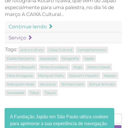
de fotografia Kotaro Iizawa, que vem do Japão
especialmente para uma palestra, no dia 14 de
março A CAIXA Cultural…
Continue lendo
Serviço
Tags:
arte e cultura
Caixa Cultural
comportamento
Daido Moriyama
exposição
fotografia
Japão
Kenta Cobayashi
Kineo Kuwabara
Koga
Kotaro Iizawa
Mika Ninagawa
Motoyuki Daifu
Natsumi Hayashi
Nippon
Nobuyoshi Araki
são paulo
Shintaro Sato
Shinya Arimoto
Sociedade
Tokyo
Tóquio
Receba informações em seu e-mail:
A Fundação Japão em São Paulo utiliza cookies
para aprimorar a sua experiência de navegação.