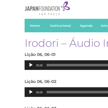
Home
Institucional
Agenda
Arte
Irodori – Áudio 
Lição 06, 06-01
Tocador
00:00
de
áudio
Lição 06, 06-02
Tocador
00:00
de
áudio