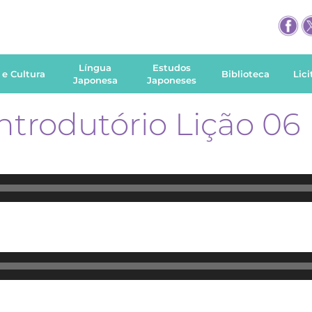
Língua
Estudos
 e Cultura
Biblioteca
Lic
Japonesa
Japoneses
Introdutório Lição 06