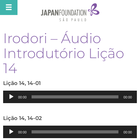
Irodori – Áudio
Introdutório Lição
14
Lição 14, 14-01
Tocador
00:00
00:00
de
áudio
Lição 14, 14-02
Tocador
00:00
00:00
de