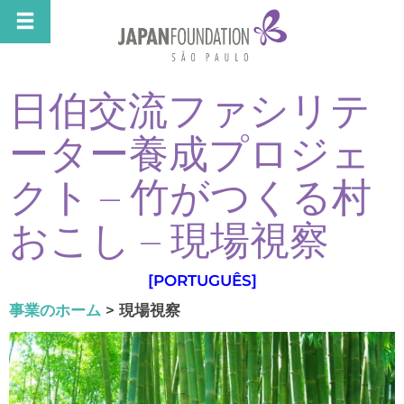
日伯交流ファシリテ
ーター養成プロジェ
クト – 竹がつくる村
おこし – 現場視察
[
PORTUGUÊS
]
事業のホーム
> 現場視察