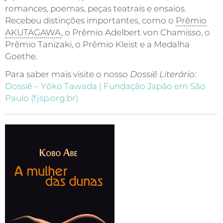
romances, poemas, peças teatrais e ensaios.
Recebeu distinções importantes, como o
Prêmio
AKUTAGAWA
, o Prêmio Adelbert von Chamisso, o
Prêmio Tanizaki, o Prêmio Kleist e a Medalha
Goethe.
Para saber mais visite o nosso
Dossiê Literário:
Dossiê – Yōko Tawada | Fundação Japão em São
Paulo (fjsp.org.br)