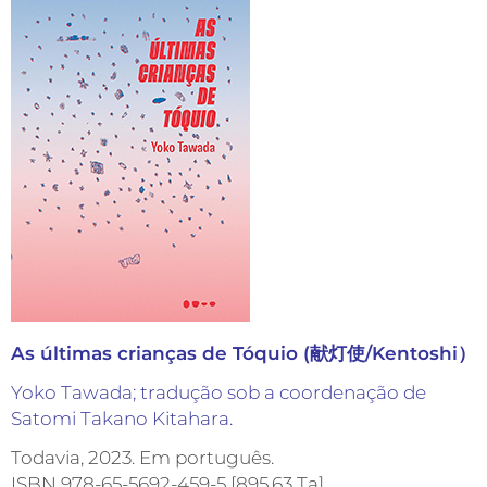
As últimas crianças de Tóquio (献灯使/Kentoshi）
Yoko Tawada; tradução sob a coordenação de
Satomi Takano Kitahara.
Todavia, 2023. Em português.
ISBN 978-65-5692-459-5 [895.63 Ta]