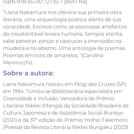
ISBN 978-65-00-72735-7 [869.1 Na]
“Liana Nakamura nos oferece sua primeira obra
literária, uma arqueologia poética diante de sua
voracidade. Escreve como se escovasse artefactos
da insustentável leveza humana. Sempre atenta,
sabe peneirar, pinçar e cavoucar a imensidão na
miudeza e no abismo. Uma antologia de poemas.
Poemas em tons de amarelos. “(Carolina
Mennocchi).
Sobre a autora:
Liana Nakamura nasceu em Mogi das Cruzes (SP),
em 1994. Tornou-se Bibliotecária especialista em
Diversidade e Inclusão. Vencedora do Prêmio
Literário Nikkei (Mangá) da Sociedade Brasileira de
Cultura Japonesa e de Assistência Social-Bunkyo
(2021) e da 37ª edição do Prêmio Yoshio Takemoto
(Poesia) da Revista Literária Nikkei Bungaku (2023).