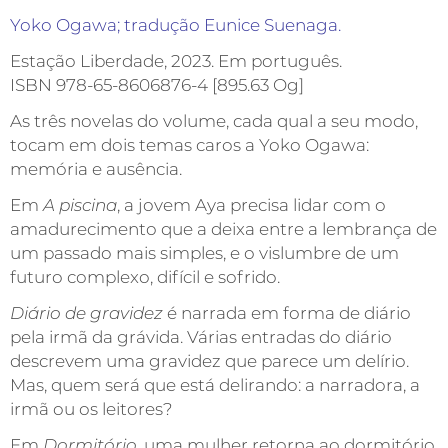
Yoko Ogawa; tradução Eunice Suenaga.
Estação Liberdade, 2023. Em português.
ISBN 978-65-8606876-4 [895.63 Og]
As três novelas do volume, cada qual a seu modo,
tocam em dois temas caros a Yoko Ogawa:
memória e ausência.
Em
A piscina
, a jovem Aya precisa lidar com o
amadurecimento que a deixa entre a lembrança de
um passado mais simples, e o vislumbre de um
futuro complexo, difícil e sofrido.
Diário de gravidez
é narrada em forma de diário
pela irmã da grávida. Várias entradas do diário
descrevem uma gravidez que parece um delírio.
Mas, quem será que está delirando: a narradora, a
irmã ou os leitores?
Em
Dormitório
, uma mulher retorna ao dormitório