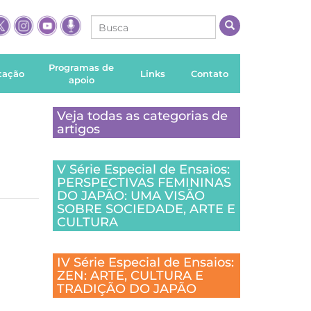
Programas de
itação
Links
Contato
apoio
Veja todas as categorias de
artigos
V Série Especial de Ensaios:
PERSPECTIVAS FEMININAS
DO JAPÃO: UMA VISÃO
SOBRE SOCIEDADE, ARTE E
CULTURA
IV Série Especial de Ensaios:
ZEN: ARTE, CULTURA E
TRADIÇÃO DO JAPÃO