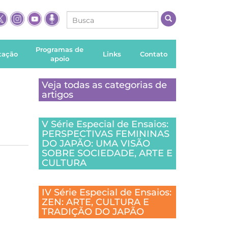
Programas de
itação
Links
Contato
apoio
Veja todas as categorias de
artigos
V Série Especial de Ensaios:
PERSPECTIVAS FEMININAS
DO JAPÃO: UMA VISÃO
SOBRE SOCIEDADE, ARTE E
CULTURA
IV Série Especial de Ensaios:
ZEN: ARTE, CULTURA E
TRADIÇÃO DO JAPÃO