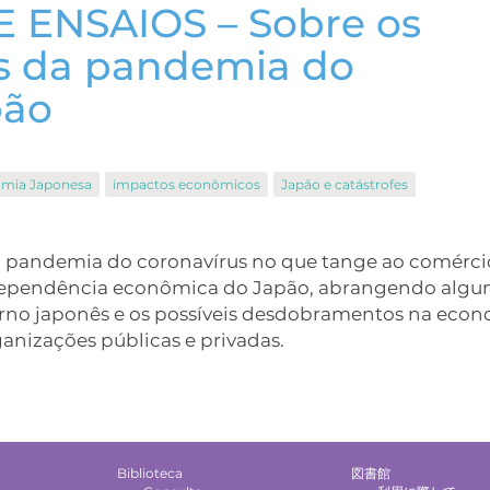
 ENSAIOS – Sobre os
s da pandemia do
pão
mia Japonesa
impactos econômicos
Japão e catástrofes
 da pandemia do coronavírus no que tange ao comérci
 à dependência econômica do Japão, abrangendo alg
rno japonês e os possíveis desdobramentos na eco
ganizações públicas e privadas.
Biblioteca
図書館