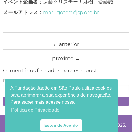
イベント企画者：
遠藤クリスチーナ麻樹、斎藤誠
メールアドレス：
marugoto@fjsp.org.br
←
anterior
próximo
→
Comentários fechados para este post.
Receba informações em seu e-mail:
A Fundação Japão em São Paulo utiliza cookies
para aprimorar a sua experiência de navegação.
Para saber mais acesse nossa
Política de Privacidade
®Copyright Fundação Japão em São Paulo 2002-2025.
Estou de Acordo
.