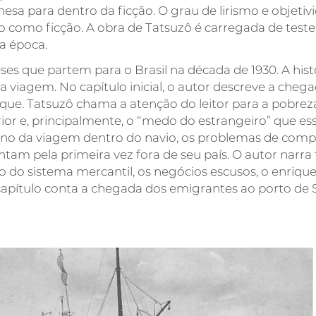
esa para dentro da ficção. O grau de lirismo e objeti
-lo como ficção. A obra de Tatsuzô é carregada de tes
a época.
s que partem para o Brasil na década de 1930. A histór
viagem. No capítulo inicial, o autor descreve a cheg
. Tatsuzô chama a atenção do leitor para a pobreza exp
ior e, principalmente, o “medo do estrangeiro” que es
ano da viagem dentro do navio, os problemas de compo
ntam pela primeira vez fora de seu país. O autor nar
do sistema mercantil, os negócios escusos, o enrique
capítulo conta a chegada dos emigrantes ao porto de 