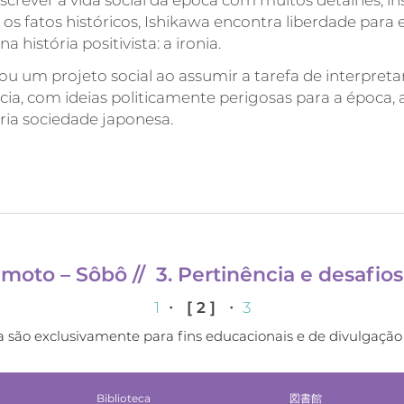
screver a vida social da época com muitos detalhes, ins
 os fatos históricos, Ishikawa encontra liberdade para e
 história positivista: a ironia.
u um projeto social ao assumir a tarefa de interpretar a
ia, com ideias politicamente perigosas para a época, 
ria sociedade japonesa.
amoto – Sôbô
//
3. Pertinência e desafio
1
・
[ 2 ]
・
3
são exclusivamente para fins educacionais e de divulgação 
Biblioteca
図書館