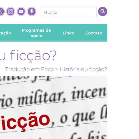
Programas de
itação
Links
Contato
apoio
u ficção?
Tradução em Foco
> História ou ficção?