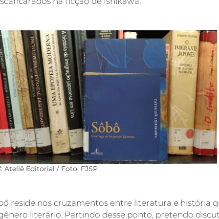
scancarados na ficção de Ishikawa.
© Ateliê Editorial / Foto: FJSP
bô
reside nos cruzamentos entre literatura e história
u gênero literário. Partindo desse ponto, pretendo disc