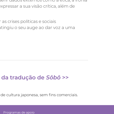
erir dados externos como a ética, a ironia
xpressar a sua visão crítica, além de
s crises políticas e sociais
atingiu o seu auge ao dar voz a uma
s da tradução de
Sôbô
>>
de cultura japonesa, sem fins comerciais.
Programas de apoio