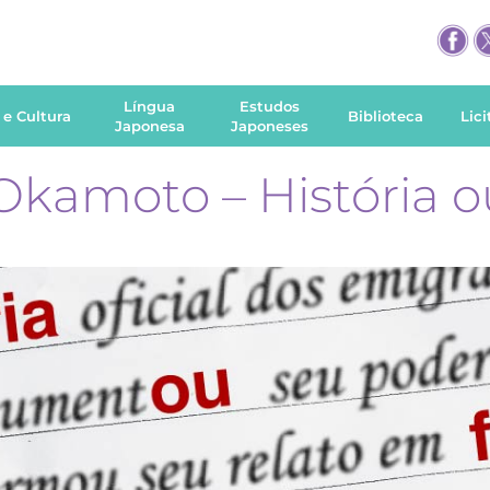
Língua
Estudos
 e Cultura
Biblioteca
Lic
Japonesa
Japoneses
kamoto – História o