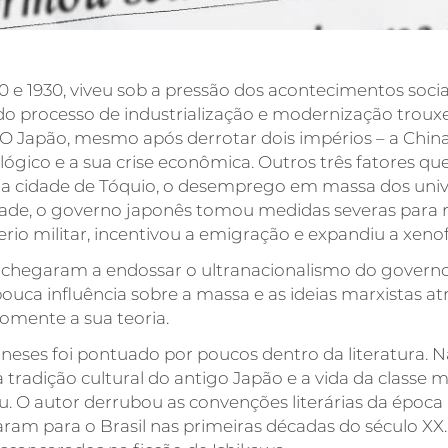
 e 1930, viveu sob a pressão dos acontecimentos sociai
do processo de industrialização e modernização tro
 O Japão, mesmo após derrotar dois impérios – a China 
ógico e a sua crise econômica. Outros três fatores qu
 a cidade de Tóquio, o desemprego em massa dos unive
ade, o governo japonês tomou medidas severas para rev
io militar, incentivou a emigração e expandiu a xenof
s chegaram a endossar o ultranacionalismo do governo 
pouca influência sobre a massa e as ideias marxistas a
somente a sua teoria.
eses foi pontuado por poucos dentro da literatura. Na
 a tradição cultural do antigo Japão e a vida da classe
iu. O autor derrubou as convenções literárias da époc
ram para o Brasil nas primeiras décadas do século XX. 