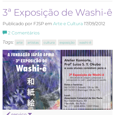
3ª Exposição de Washi-ê
Publicado por FJSP em
Arte e Cultura
17/09/2012
2
Comentários
Tags:
arte
artistas
cultura
exposição
washi-ê
serviço