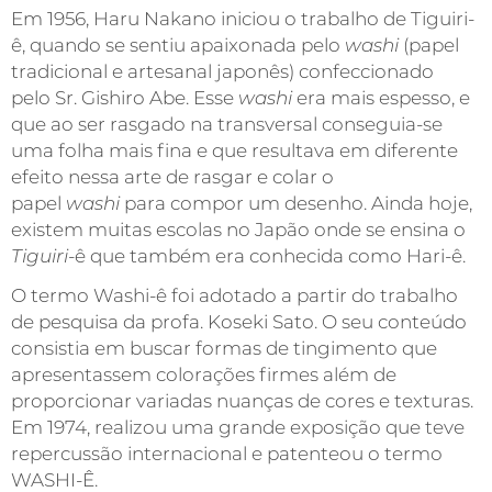
Em 1956, Haru Nakano iniciou o trabalho de Tiguiri-
ê, quando se sentiu apaixonada pelo
washi
(papel
tradicional e artesanal japonês) confeccionado
pelo Sr. Gishiro Abe. Esse
washi
era mais espesso, e
que ao ser rasgado na transversal conseguia-se
uma folha mais fina e que resultava em diferente
efeito nessa arte de rasgar e colar o
papel
washi
para compor um desenho. Ainda hoje,
existem muitas escolas no Japão onde se ensina o
Tiguiri-
ê que também era conhecida como Hari-ê.
O termo Washi-ê foi adotado a partir do trabalho
de pesquisa da profa. Koseki Sato. O seu conteúdo
consistia em buscar formas de tingimento que
apresentassem colorações firmes além de
proporcionar variadas nuanças de cores e texturas.
Em 1974, realizou uma grande exposição que teve
repercussão internacional e patenteou o termo
WASHI-Ê.