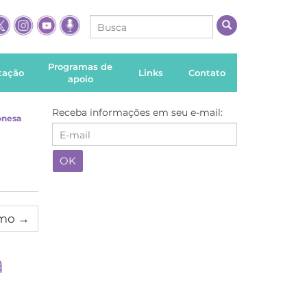
Programas de
itação
Links
Contato
apoio
Receba informações em seu e-mail:
onesa
imo
→
a