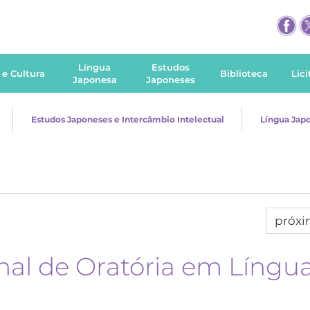
Língua
Estudos
 e Cultura
Biblioteca
Lic
Japonesa
Japoneses
Estudos Japoneses e Intercâmbio Intelectual
Língua Jap
próx
nal de Oratória em Língu