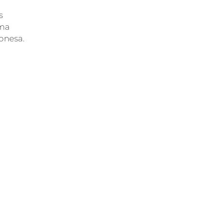
s
uma
onesa.