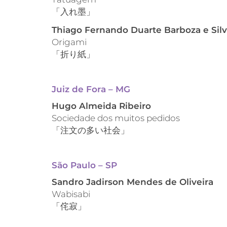
「入れ墨」
Thiago Fernando Duarte Barboza e Sil
Origami
「折り紙」
Juiz de Fora – MG
Hugo Almeida Ribeiro
Sociedade dos muitos pedidos
「注文の多い社会」
São Paulo – SP
Sandro Jadirson Mendes de Oliveira
Wabisabi
「侘寂」