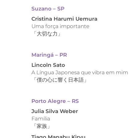
Suzano – SP
Cristina Harumi Uemura
Uma força importante
「大切な力」
Maringá – PR
Lincoln Sato
A Língua Japonesa que vibra em mim
「僕の心に響く日本語」
Porto Alegre – RS
Julia Silva Weber
Família
「家族」
Tiago Manabu Kiryu