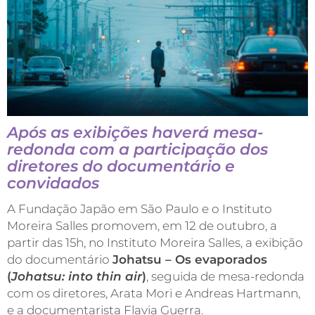
Após as exibições
haver
á mesa-
redonda com a participação dos
diretores do documentário e
convidados
A Fundação Japão em São Paulo e o Instituto
Moreira Salles promovem, em 12 de outubro, a
partir das 15h, no Instituto Moreira Salles, a exibição
do documentário
Johatsu – Os evaporados
(
Johatsu: into thin air
)
, seguida de mesa-redonda
com os diretores, Arata Mori e Andreas Hartmann,
e a documentarista Flavia Guerra.