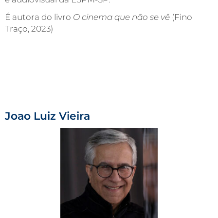
É autora do livro
O cinema que nã
o se v
ê
(Fino
Traço, 2023)
Joao Luiz Vieira