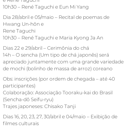
e René Taguchi
10h30 – René Taguchi e Eun Mi Yang
Dia 28/abril e 05/maio – Recital de poemas de
Hwang Un-hŏn e
Rene Taguchi
10h30 – René Taguchi e Maria Kyong Ja An
Dias 22 e 29/abril – Cerimônia do chá
14h – O sencha (Um tipo de chá japonês) será
apreciado juntamente com uma grande variedade
de mochi (bolinho de massa de arroz) coreano
Obs: inscrições (por ordem de chegada – até 40
participantes)
Colaboração: Associação Tooraku-kai do Brasil
(Sencha-dô Seifu-ryu)
Trajes japoneses: Chisako Tanji
Dias 16, 20, 23, 27, 30/abril e 04/maio – Exibição de
filmes culturais