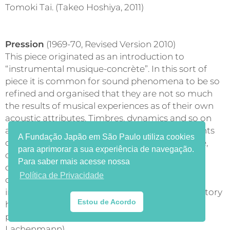
Tomoki Tai. (Takeo Hoshiya, 2011)
Pression
(1969-70, Revised Version 2010)
This piece originated as an introduction to
“instrumental musique-concrète”. In this sort of
piece it is common for sound phenomena to be so
refined and organised that they are not so much
the results of musical experiences as of their own
acoustic attributes. Timbres, dynamics and so on
arise not of their own volition but as components
A Fundação Japão em São Paulo utiliza cookies
of a concrete situation characterised by texture,
para aprimorar a sua experiência de navegação.
consistency, energy, resistance. This does not
Para saber mais acesse nossa
come from within but from a liberated
Política de Privacidade
compositional technique. At the same time it
implies that our customary sharply-honed auditory
Estou de Acordo
habit is thwarted. The result is aesthetic
provocation: beauty denying habit. (Helmut
Lachenmann)