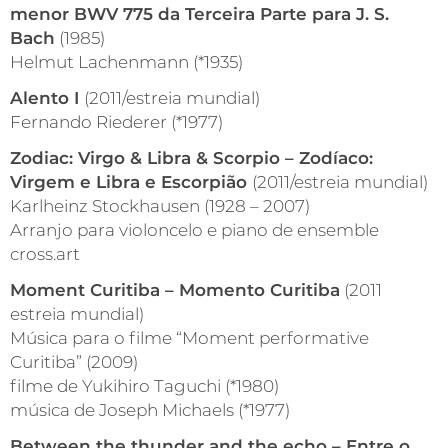
menor BWV 775 da Terceira Parte para J. S.
Bach
(1985)
Helmut Lachenmann (*1935)
Alento I
(2011/estreia mundial)
Fernando Riederer (*1977)
Zodiac: Virgo & Libra & Scorpio – Zodíaco:
Virgem e Libra e Escorpião
(2011/estreia mundial)
Karlheinz Stockhausen (1928 – 2007)
Arranjo para violoncelo e piano de ensemble
cross.art
Moment Curitiba – Momento Curitiba
(2011
estreia mundial)
Música para o filme “Moment performative
Curitiba” (2009)
filme de Yukihiro Taguchi (*1980)
música de Joseph Michaels (*1977)
Between the thunder and the echo – Entre o