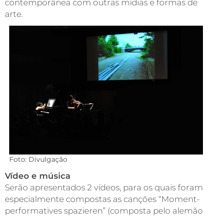
contemporânea com outras mídias e formas de
arte.
Foto: Divulgação
Vídeo e música
Serão apresentados 2 vídeos, para os quais foram
especialmente compostas as canções “Moment-
performatives spazieren” (composta pelo alemão