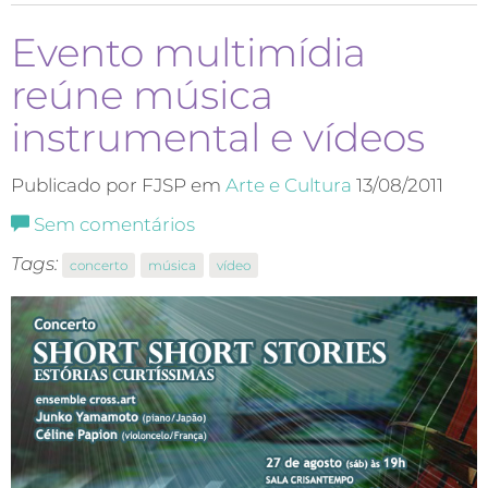
Evento multimídia
reúne música
instrumental e vídeos
Publicado por FJSP em
Arte e Cultura
13/08/2011
Sem comentários
Tags:
concerto
música
vídeo