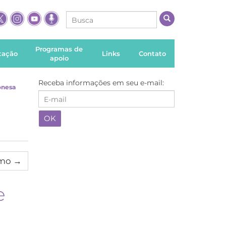
Programas de
itação
Links
Contato
apoio
Receba informações em seu e-mail:
onesa
imo
→
e