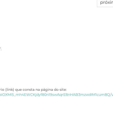
próx
.
io (link) que consta na página do site:
IpQLSeiOXMl5_mh4EWCKjdyf80n19swAqrE8nHAB3mzwdIM1cum8Q/