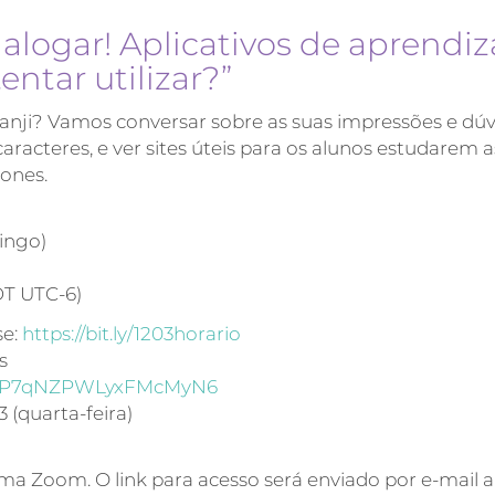
alogar! Aplicativos de aprendi
entar utilizar?”
anji? Vamos conversar sobre as suas impressões e dúv
racteres, e ver sites úteis para os alunos estudarem a
hones.
ingo)
DT UTC-6)
se:
https://bit.ly/1203horario
s
gle/P7qNZPWLyxFMcMyN6
 (quarta-feira)
rma Zoom. O link para acesso será enviado por e-mail 