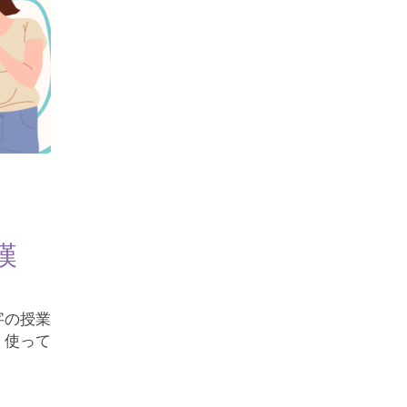
漢
字の授業
、使って