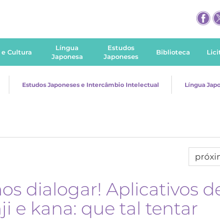
Língua
Estudos
 e Cultura
Biblioteca
Lic
Japonesa
Japoneses
Estudos Japoneses e Intercâmbio Intelectual
Língua Jap
próx
s dialogar! Aplicativos d
i e kana: que tal tentar