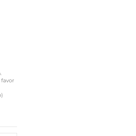
.
 favor
)