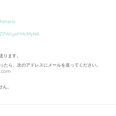
）
3horario
7qNZPWLyxFMcMyN6
で送ります。
かったら、次のアドレスにメールを送ってください。
.com
せん。