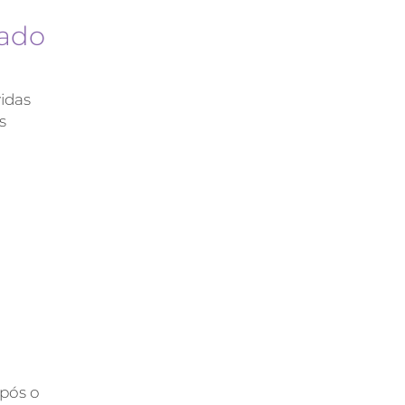
zado
idas
s
após o