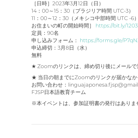
［日時］2023年3月12日（日）
14：00～15：30（ブラジリア時間 UTC-3）
11：00～12：30（メキシコ中部時間 UTC -6
お住まいの町の開始時間］
https://bit.ly/120
定員：90名
申し込みフォーム：
https://forms.gle/P
申込締切：3月8日（水）
無料
★ Zoomのリンクは、締め切り後にメール
★ 当日の朝までにZoomのリンクが届かな
お問い合わせ：linguajaponesa.fjsp@gmail
FJSP日本語教育チーム
※本イベントは、参加証明書の発行はありま