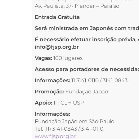
Av. Paulista, 37- 1º andar – Paraíso
Entrada Gratuita
Será ministrada em Japonês com tra
É necessário efetuar inscrição prévia
info@fjsp.org.br
Vagas:
100 lugares
Acesso para portadores de necessida
Informações:
11 3141-0110 / 3141-0843
Promoção:
Fundação Japão
Apoio:
FFCLH USP
Informações:
Fundação Japão em São Paulo
Tel: (11) 3141-0843 / 3141-0110
www.fjsp.org.br