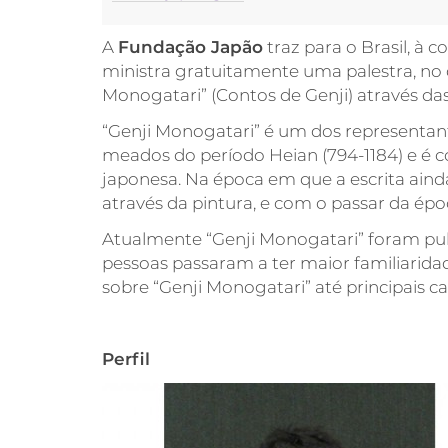
A
Fundação Japão
traz para o Brasil, à c
ministra gratuitamente uma palestra, no d
Monogatari” (Contos de Genji) através das
“Genji Monogatari” é um dos representante
meados do período Heian (794-1184) e é 
japonesa. Na época em que a escrita ainda
através da pintura, e com o passar da épo
Atualmente “Genji Monogatari” foram publ
pessoas passaram a ter maior familiarid
sobre “Genji Monogatari” até principais ca
Perfil