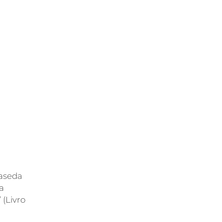
Waseda
a
 (Livro