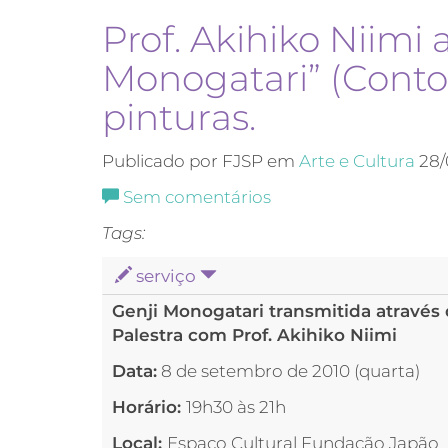
Prof. Akihiko Niimi 
Monogatari” (Contos
pinturas.
Publicado por FJSP em
Arte e Cultura
28/
Sem comentários
Tags:
serviço
Genji Monogatari transmitida através 
Palestra com Prof. Akihiko Niimi
Data:
8 de setembro de 2010 (quarta)
Horário:
19h30 às 21h
Local:
Espaço Cultural Fundação Japão