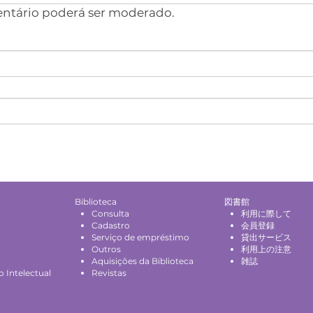
entário poderá ser moderado.
Biblioteca
図書館
Consulta
利用に際して
Cadastro
会員登録
Serviço de empréstimo
貸出サービス
Outros
利用上の注意
Aquisições da Biblioteca
雑誌
 Intelectual
Revistas