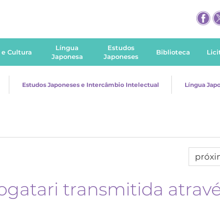
Língua
Estudos
 e Cultura
Biblioteca
Lic
Japonesa
Japoneses
Estudos Japoneses e Intercâmbio Intelectual
Língua Jap
próx
ogatari transmitida atrav