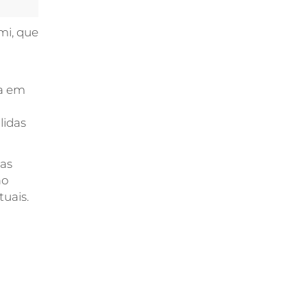
mi, que
da em
lidas
 as
ão
tuais.