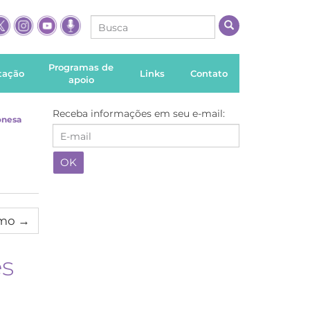
Programas de
itação
Links
Contato
apoio
Receba informações em seu e-mail:
onesa
imo
→
és