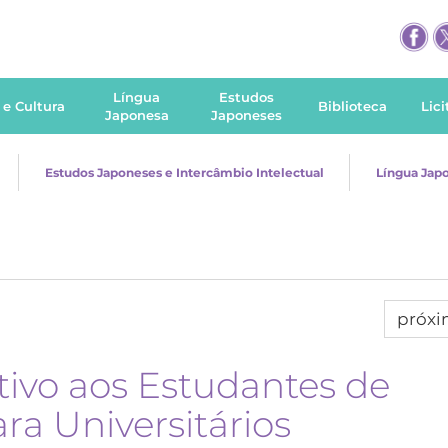
Língua
Estudos
 e Cultura
Biblioteca
Lic
Japonesa
Japoneses
Estudos Japoneses e Intercâmbio Intelectual
Língua Jap
próx
ivo aos Estudantes de
a Universitários