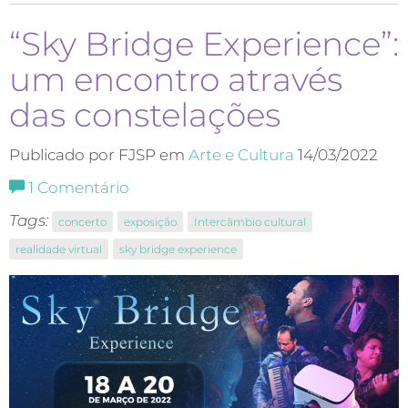
“Sky Bridge Experience”:
um encontro através
das constelações
Publicado por FJSP em
Arte e Cultura
14/03/2022
1
Comentário
Tags:
concerto
exposição
Intercâmbio cultural
realidade virtual
sky bridge experience