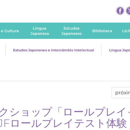
Língua
Estudos
 e Cultura
Biblioteca
Lic
Japonesa
Japoneses
Estudos Japoneses e Intercâmbio Intelectual
Língua Jap
próx
ークショップ「ロールプレイ
JFロールプレイテスト体験