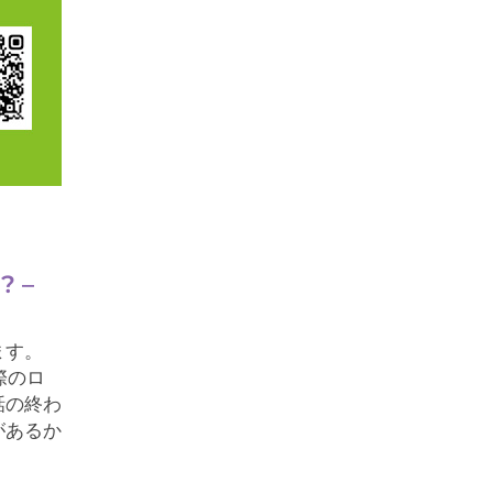
? –
ます。
際のロ
話の終わ
があるか