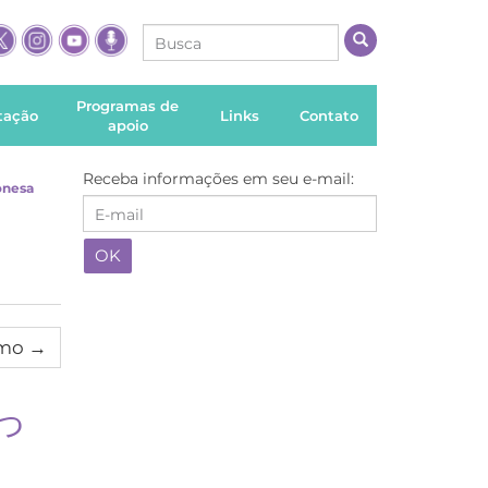
Programas de
itação
Links
Contato
apoio
Receba informações em seu e-mail:
onesa
imo
→
っ